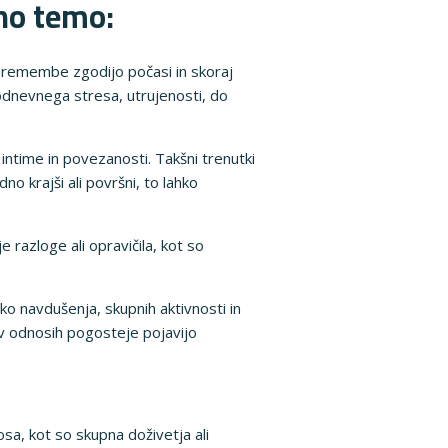
eno temo:
premembe zgodijo počasi in skoraj
odnevnega stresa, utrujenosti, do
ntime in povezanosti. Takšni trenutki
o krajši ali površni, to lahko
e razloge ali opravičila, kot so
o navdušenja, skupnih aktivnosti in
 v odnosih pogosteje pojavijo
sa, kot so skupna doživetja ali