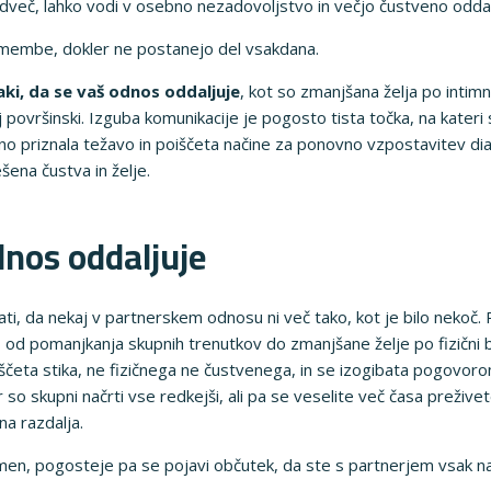
dveč, lahko vodi v osebno nezadovoljstvo in večjo čustveno odda
embe, dokler ne postanejo del vsakdana.
aki, da se vaš odnos oddaljuje
, kot so zmanjšana želja po intim
 površinski. Izguba komunikacije je pogosto tista točka, na kateri
 priznala težavo in poiščeta načine za ponovno vzpostavitev dial
šena čustva in želje.
dnos oddaljuje
, da nekaj v partnerskem odnosu ni več tako, kot je bilo nekoč. 
– od pomanjkanja skupnih trenutkov do zmanjšane želje po fizični b
ščeta stika, ne fizičnega ne čustvenega, in se izogibata pogovorom
er so skupni načrti vse redkejši, ali pa se veselite več časa preživ
a razdalja.
pomen, pogosteje pa se pojavi občutek, da ste s partnerjem vsak n