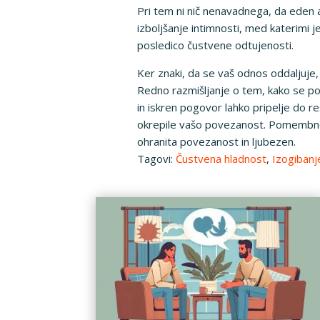
Pri tem ni nič nenavadnega, da eden al
izboljšanje intimnosti, med katerimi 
posledico čustvene odtujenosti.
Ker znaki, da se vaš odnos oddaljuje,
Redno razmišljanje o tem, kako se p
in iskren pogovor lahko pripelje do re
okrepile vašo povezanost. Pomembno j
ohranita povezanost in ljubezen.
Tagovi:
Čustvena hladnost
,
Izogibanj