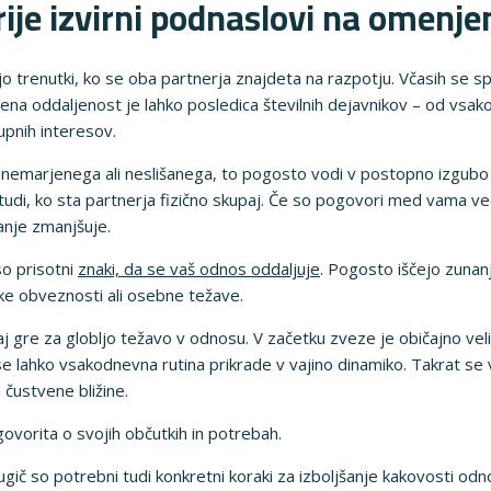
rije izvirni podnaslovi na omenj
trenutki, ko se oba partnerja znajdeta na razpotju. Včasih se s
ena oddaljenost je lahko posledica številnih dejavnikov – od vsak
upnih interesov.
anemarjenega ali neslišanega, to pogosto vodi v postopno izgubo i
udi, ko sta partnerja fizično skupaj. Če so pogovori med vama vedn
nje zmanjšuje.
so prisotni
znaki, da se vaš odnos oddaljuje
. Pogosto iščejo zunanj
ke obveznosti ali osebne težave.
gre za globljo težavo v odnosu. V začetku zveze je običajno velik
e lahko vsakodnevna rutina prikrade v vajino dinamiko. Takrat se
 čustvene bližine.
vorita o svojih občutkih in potrebah.
gič so potrebni tudi konkretni koraki za izboljšanje kakovosti odno