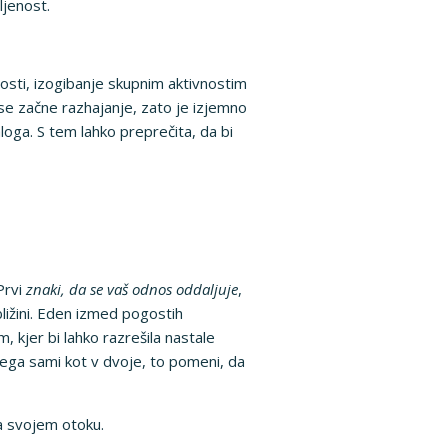
ljenost.
nosti, izogibanje skupnim aktivnostim
 se začne razhajanje, zato je izjemno
oga. S tem lahko preprečita, da bi
Prvi
znaki, da se vaš odnos oddaljuje
,
ližini. Eden izmed pogostih
, kjer bi lahko razrešila nastale
etega sami kot v dvoje, to pomeni, da
a svojem otoku.