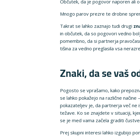
Občutek, da je pogovor naporen ali o
Mnogo parov prezre te drobne sprem
Takrat se lahko zaznajo tudi drugi
zn
in občutek, da so pogovori vedno bolj
pomembno, da si partnerja pravočasno
tišina za vedno preglasila vsa nerazre
Znaki, da se vaš o
Pogosto se vprašamo, kako prepoznati
se lahko pokažejo na različne načine 
pokazateljev je, da partnerja več ne i
težave. Ko se znajdete v situaciji, kj
se je med vama začela graditi čustven
Prej skupni interesi lahko izgubijo 