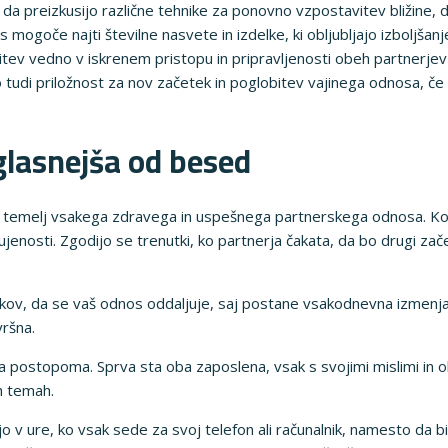
, da preizkusijo različne tehnike za ponovno vzpostavitev bližine,
s mogoče najti številne nasvete in izdelke, ki obljubljajo izboljšan
itev vedno v iskrenem pristopu in pripravljenosti obeh partnerj
 tudi priložnost za nov začetek in poglobitev vajinega odnosa, če s
glasnejša od besed
a temelj vsakega zdravega in uspešnega partnerskega odnosa. Ko s
ujenosti. Zgodijo se trenutki, ko partnerja čakata, da bo drugi 
kov, da se vaš odnos oddaljuje, saj postane vsakodnevna izmenjav
vršna.
a postopoma. Sprva sta oba zaposlena, vsak s svojimi mislimi in 
h temah.
 v ure, ko vsak sede za svoj telefon ali računalnik, namesto da b