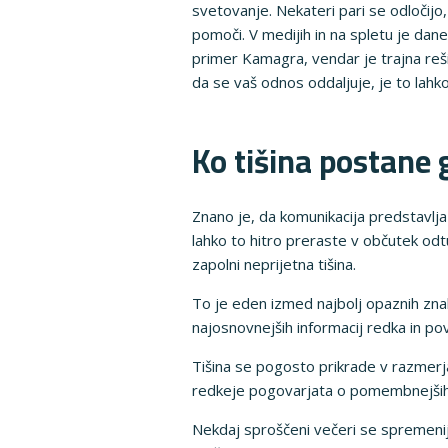
svetovanje. Nekateri pari se odločijo
pomoči. V medijih in na spletu je dane
primer Kamagra, vendar je trajna reš
da se vaš odnos oddaljuje, je to lahko
Ko tišina postane 
Znano je, da komunikacija predstavlj
lahko to hitro preraste v občutek odt
zapolni neprijetna tišina.
To je eden izmed najbolj opaznih zna
najosnovnejših informacij redka in po
Tišina se pogosto prikrade v razmerj
redkeje pogovarjata o pomembnejši
Nekdaj sproščeni večeri se spremenijo