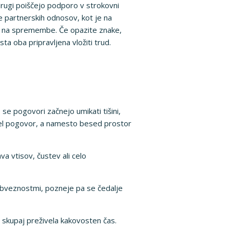
 drugi poiščejo podporo v strokovni
je partnerskih odnosov, kot je na
ev na spremembe. Če opazite znake,
ta oba pripravljena vložiti trud.
e pogovori začnejo umikati tišini,
začel pogovor, a namesto besed prostor
a vtisov, čustev ali celo
obveznostmi, pozneje pa se čedalje
i skupaj preživela kakovosten čas.