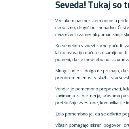
Seveda! Tukaj so t
V vsakem partnerskem odnosu pridejo 
neopazno, drugič bolj nenadno. Čustv
neizrečenih zamer ali pomanjkanja sk
Ko se nekdo v zvezi začne počutiti z
lahko ustvarijo občutek osamljenosti t
pomeni, da se medsebojno razumeva
Mnogi ljudje si dolgo ne priznajo, da 
preobremenjenost v službi, starševs
Vendar je pomembno prepoznati, kdaj 
zanimanja za partnerja, sčasoma pa s
preizkušnje zvestobe, komunikacije in
Zelo pomembno je, da se odkrito pogo
Včasih pomagajo iskreni pogovori, dru