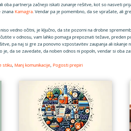
i oba partnerja začnejo iskati zunanje rešitve, kot so nasveti prij
je znana
Kamagra
. Vendar pa je pomembno, da se vprašate, ali gre 
 niso vedno očitni, je ključno, da ste pozorni na drobne sprememb
očutite v odnosu, vam lahko pomaga prepoznati težave, preden p
šitve, pa naj si gre za ponovno vzpostavitev zaupanja ali iskanje 
e, da se zavedate, da noben odnos ni popoln, vendar si oba zasl
e stiku
,
Manj komunikacije
,
Pogosti prepiri