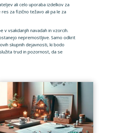
ateljev ali celo uporaba izdelkov za
res za fizično težavo ali pa le za
e v vsakdanjih navadah in vzorcih.
ostanejo nepremostljive. Samo odkrit
novih skupnih dejavnosti, ki bodo
užita trud in pozornost, da se