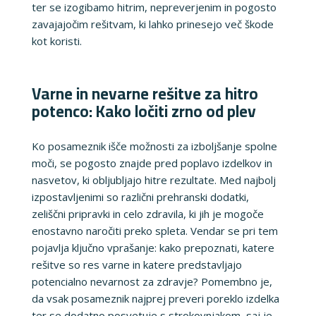
ter se izogibamo hitrim, nepreverjenim in pogosto
zavajajočim rešitvam, ki lahko prinesejo več škode
kot koristi.
Varne in nevarne rešitve za hitro
potenco: Kako ločiti zrno od plev
Ko posameznik išče možnosti za izboljšanje spolne
moči, se pogosto znajde pred poplavo izdelkov in
nasvetov, ki obljubljajo hitre rezultate. Med najbolj
izpostavljenimi so različni prehranski dodatki,
zeliščni pripravki in celo zdravila, ki jih je mogoče
enostavno naročiti preko spleta. Vendar se pri tem
pojavlja ključno vprašanje: kako prepoznati, katere
rešitve so res varne in katere predstavljajo
potencialno nevarnost za zdravje? Pomembno je,
da vsak posameznik najprej preveri poreklo izdelka
ter se dodatno posvetuje s strokovnjakom, saj je