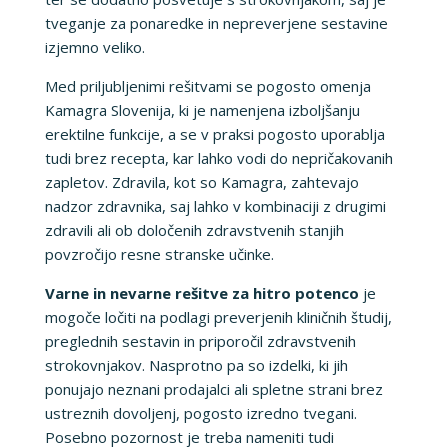
tveganje za ponaredke in nepreverjene sestavine
izjemno veliko.
Med priljubljenimi rešitvami se pogosto omenja
Kamagra Slovenija, ki je namenjena izboljšanju
erektilne funkcije, a se v praksi pogosto uporablja
tudi brez recepta, kar lahko vodi do nepričakovanih
zapletov. Zdravila, kot so Kamagra, zahtevajo
nadzor zdravnika, saj lahko v kombinaciji z drugimi
zdravili ali ob določenih zdravstvenih stanjih
povzročijo resne stranske učinke.
Varne in nevarne rešitve za hitro potenco
je
mogoče ločiti na podlagi preverjenih kliničnih študij,
preglednih sestavin in priporočil zdravstvenih
strokovnjakov. Nasprotno pa so izdelki, ki jih
ponujajo neznani prodajalci ali spletne strani brez
ustreznih dovoljenj, pogosto izredno tvegani.
Posebno pozornost je treba nameniti tudi