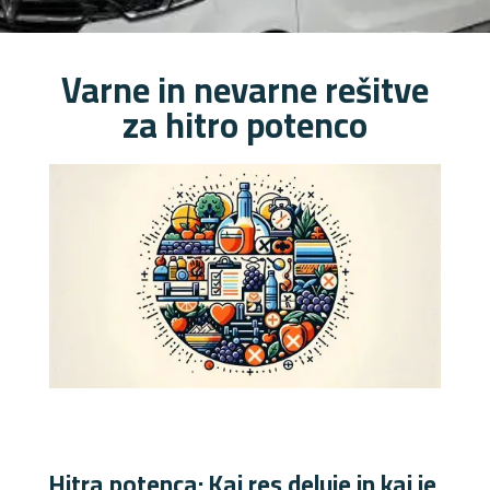
Varne in nevarne rešitve
za hitro potenco
Hitra potenca: Kaj res deluje in kaj je