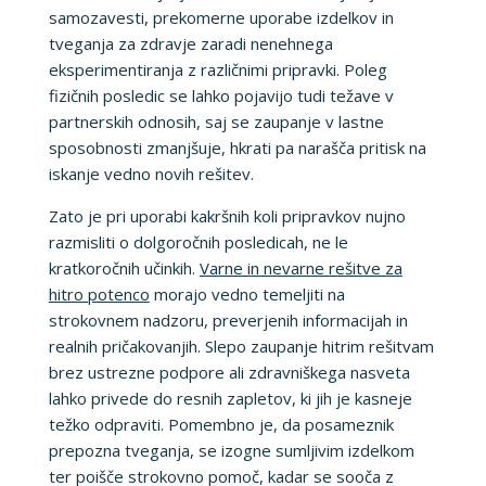
samozavesti, prekomerne uporabe izdelkov in
tveganja za zdravje zaradi nenehnega
eksperimentiranja z različnimi pripravki. Poleg
fizičnih posledic se lahko pojavijo tudi težave v
partnerskih odnosih, saj se zaupanje v lastne
sposobnosti zmanjšuje, hkrati pa narašča pritisk na
iskanje vedno novih rešitev.
Zato je pri uporabi kakršnih koli pripravkov nujno
razmisliti o dolgoročnih posledicah, ne le
kratkoročnih učinkih.
Varne in nevarne rešitve za
hitro potenco
morajo vedno temeljiti na
strokovnem nadzoru, preverjenih informacijah in
realnih pričakovanjih. Slepo zaupanje hitrim rešitvam
brez ustrezne podpore ali zdravniškega nasveta
lahko privede do resnih zapletov, ki jih je kasneje
težko odpraviti. Pomembno je, da posameznik
prepozna tveganja, se izogne sumljivim izdelkom
ter poišče strokovno pomoč, kadar se sooča z