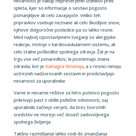
nevarnosti je nakup nepreverjenih izdelkov prek
spleta, kjer so informacije o sestavi pogosto
pomanjkljive ali celo zavajajoče. Veliko teh
pripravkov vsebuje neznane ali celo škodljive snovi,
njihove dolgoročne posledice pa so lahko resne.
Med najbolj izpostavljenimi tveganji so alergijske
reakcije, motnje v kardiovaskularnem sistemu, ali
celo stalne poškodbe spolnega zdravja. Žal je na
trgu vse več ponaredkov, ki posnemajo znana
zdravila, kot je
Kamagra Slovenija
, a v resnici nimajo
ustreznih nadzorovanih sestavin in predstavljajo
nevarnost za uporabnike.
Varne in nevarne rešitve za hitro potenco pogosto
prikrivajo past v obliki psihične odvisnosti, saj
uporabniki začnejo verjeti, da brez tovrstnih
sredstev ne morejo več doseči zadovoljivega
spolnega življenja.
Takšno razmišljanje lahko vodi do zmanjšanja