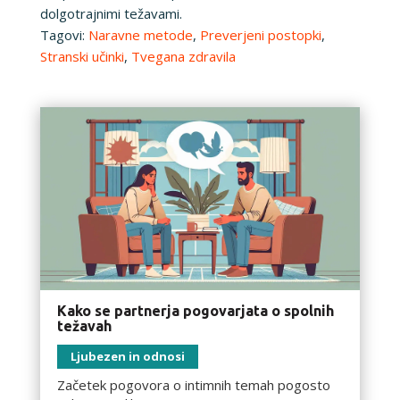
dolgotrajnimi težavami.
Tagovi:
Naravne metode
,
Preverjeni postopki
,
Stranski učinki
,
Tvegana zdravila
Kako se partnerja pogovarjata o spolnih
težavah
Ljubezen in odnosi
Začetek pogovora o intimnih temah pogosto