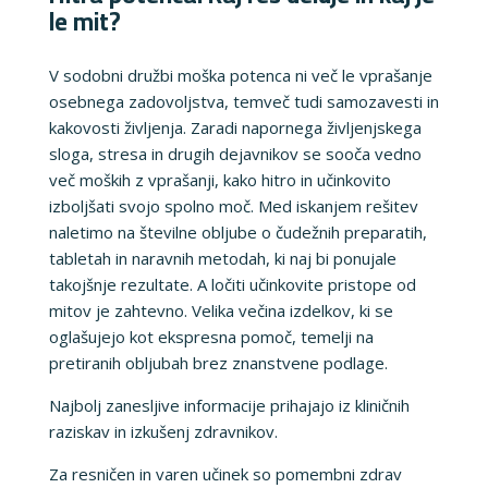
le mit?
V sodobni družbi moška potenca ni več le vprašanje
osebnega zadovoljstva, temveč tudi samozavesti in
kakovosti življenja. Zaradi napornega življenjskega
sloga, stresa in drugih dejavnikov se sooča vedno
več moških z vprašanji, kako hitro in učinkovito
izboljšati svojo spolno moč. Med iskanjem rešitev
naletimo na številne obljube o čudežnih preparatih,
tabletah in naravnih metodah, ki naj bi ponujale
takojšnje rezultate. A ločiti učinkovite pristope od
mitov je zahtevno. Velika večina izdelkov, ki se
oglašujejo kot ekspresna pomoč, temelji na
pretiranih obljubah brez znanstvene podlage.
Najbolj zanesljive informacije prihajajo iz kliničnih
raziskav in izkušenj zdravnikov.
Za resničen in varen učinek so pomembni zdrav