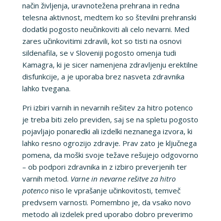
način življenja, uravnotežena prehrana in redna
telesna aktivnost, medtem ko so številni prehranski
dodatki pogosto neučinkoviti ali celo nevarni. Med
zares učinkovitimi zdravili, kot so tisti na osnovi
sildenafila, se v Sloveniji pogosto omenja tudi
Kamagra, ki je sicer namenjena zdravljenju erektilne
disfunkcije, a je uporaba brez nasveta zdravnika
lahko tvegana.
Pri izbiri varnih in nevarnih rešitev za hitro potenco
je treba biti zelo previden, saj se na spletu pogosto
pojavljajo ponaredki ali izdelki neznanega izvora, ki
lahko resno ogrozijo zdravje. Prav zato je ključnega
pomena, da moški svoje težave rešujejo odgovorno
– ob podpori zdravnika in z izbiro preverjenih ter
varnih metod.
Varne in nevarne rešitve za hitro
potenco
niso le vprašanje učinkovitosti, temveč
predvsem varnosti. Pomembno je, da vsako novo
metodo ali izdelek pred uporabo dobro preverimo