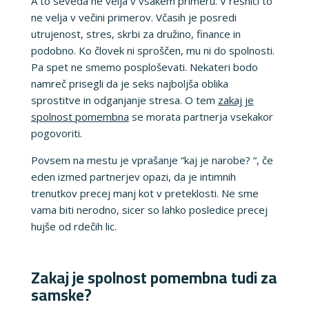
A to seveda ne velja v vsakem primeru. V resnici to
ne velja v večini primerov. Včasih je posredi
utrujenost, stres, skrbi za družino, finance in
podobno. Ko človek ni sproščen, mu ni do spolnosti.
Pa spet ne smemo posploševati. Nekateri bodo
namreč prisegli da je seks najboljša oblika
sprostitve in odganjanje stresa. O tem
zakaj je
spolnost pomembna
se morata partnerja vsekakor
pogovoriti.
Povsem na mestu je vprašanje “kaj je narobe? “, če
eden izmed partnerjev opazi, da je intimnih
trenutkov precej manj kot v preteklosti. Ne sme
vama biti nerodno, sicer so lahko posledice precej
hujše od rdečih lic.
Zakaj je spolnost pomembna tudi za
samske?