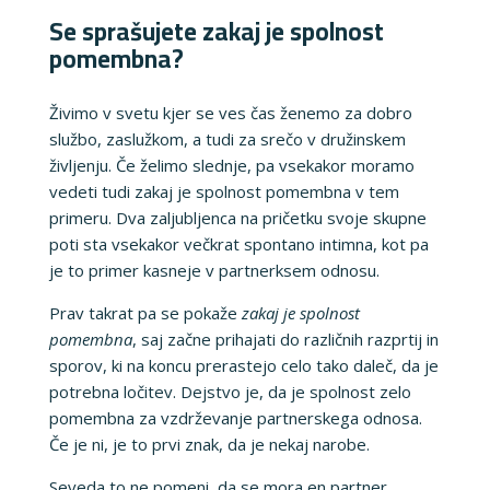
Se sprašujete zakaj je spolnost
pomembna?
Živimo v svetu kjer se ves čas ženemo za dobro
službo, zaslužkom, a tudi za srečo v družinskem
življenju. Če želimo slednje, pa vsekakor moramo
vedeti tudi zakaj je spolnost pomembna v tem
primeru. Dva zaljubljenca na pričetku svoje skupne
poti sta vsekakor večkrat spontano intimna, kot pa
je to primer kasneje v partnerksem odnosu.
Prav takrat pa se pokaže
zakaj je spolnost
pomembna
, saj začne prihajati do različnih razprtij in
sporov, ki na koncu prerastejo celo tako daleč, da je
potrebna ločitev. Dejstvo je, da je spolnost zelo
pomembna za vzdrževanje partnerskega odnosa.
Če je ni, je to prvi znak, da je nekaj narobe.
Seveda to ne pomeni, da se mora en partner