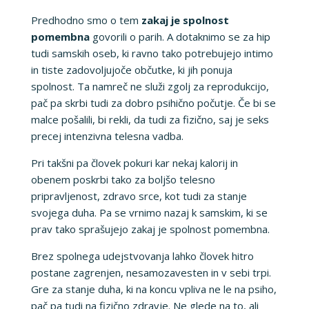
Predhodno smo o tem
zakaj je spolnost
pomembna
govorili o parih. A dotaknimo se za hip
tudi samskih oseb, ki ravno tako potrebujejo intimo
in tiste zadovoljujoče občutke, ki jih ponuja
spolnost. Ta namreč ne služi zgolj za reprodukcijo,
pač pa skrbi tudi za dobro psihično počutje. Če bi se
malce pošalili, bi rekli, da tudi za fizično, saj je seks
precej intenzivna telesna vadba.
Pri takšni pa človek pokuri kar nekaj kalorij in
obenem poskrbi tako za boljšo telesno
pripravljenost, zdravo srce, kot tudi za stanje
svojega duha. Pa se vrnimo nazaj k samskim, ki se
prav tako sprašujejo zakaj je spolnost pomembna.
Brez spolnega udejstvovanja lahko človek hitro
postane zagrenjen, nesamozavesten in v sebi trpi.
Gre za stanje duha, ki na koncu vpliva ne le na psiho,
pač pa tudi na fizično zdravje. Ne glede na to, ali