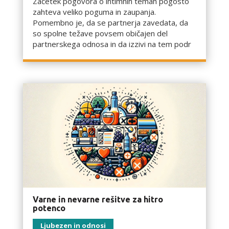
Začetek pogovora o intimnih temah pogosto
zahteva veliko poguma in zaupanja.
Pomembno je, da se partnerja zavedata, da
so spolne težave povsem običajen del
partnerskega odnosa in da izzivi na tem podr
Varne in nevarne rešitve za hitro
potenco
Ljubezen in odnosi