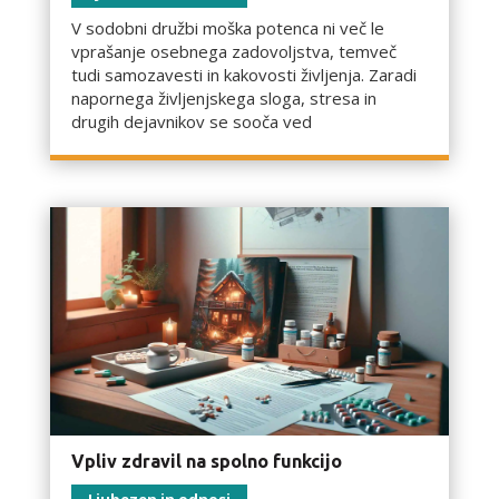
V sodobni družbi moška potenca ni več le
vprašanje osebnega zadovoljstva, temveč
tudi samozavesti in kakovosti življenja. Zaradi
napornega življenjskega sloga, stresa in
drugih dejavnikov se sooča ved
Vpliv zdravil na spolno funkcijo
Ljubezen in odnosi