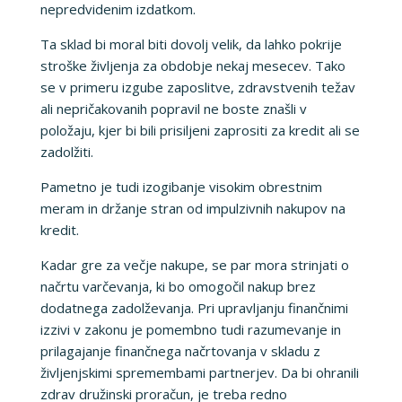
nepredvidenim izdatkom.
Ta sklad bi moral biti dovolj velik, da lahko pokrije
stroške življenja za obdobje nekaj mesecev. Tako
se v primeru izgube zaposlitve, zdravstvenih težav
ali nepričakovanih popravil ne boste znašli v
položaju, kjer bi bili prisiljeni zaprositi za kredit ali se
zadolžiti.
Pametno je tudi izogibanje visokim obrestnim
meram in držanje stran od impulzivnih nakupov na
kredit.
Kadar gre za večje nakupe, se par mora strinjati o
načrtu varčevanja, ki bo omogočil nakup brez
dodatnega zadolževanja. Pri upravljanju finančnimi
izzivi v zakonu je pomembno tudi razumevanje in
prilagajanje finančnega načrtovanja v skladu z
življenjskimi spremembami partnerjev. Da bi ohranili
zdrav družinski proračun, je treba redno