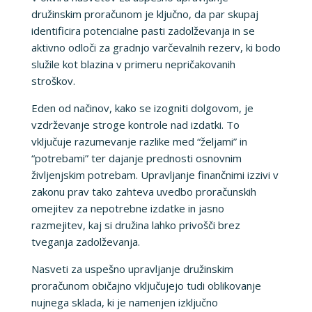
družinskim proračunom je ključno, da par skupaj
identificira potencialne pasti zadolževanja in se
aktivno odloči za gradnjo varčevalnih rezerv, ki bodo
služile kot blazina v primeru nepričakovanih
stroškov.
Eden od načinov, kako se izogniti dolgovom, je
vzdrževanje stroge kontrole nad izdatki. To
vključuje razumevanje razlike med “željami” in
“potrebami” ter dajanje prednosti osnovnim
življenjskim potrebam. Upravljanje finančnimi izzivi v
zakonu prav tako zahteva uvedbo proračunskih
omejitev za nepotrebne izdatke in jasno
razmejitev, kaj si družina lahko privošči brez
tveganja zadolževanja.
Nasveti za uspešno upravljanje družinskim
proračunom običajno vključujejo tudi oblikovanje
nujnega sklada, ki je namenjen izključno