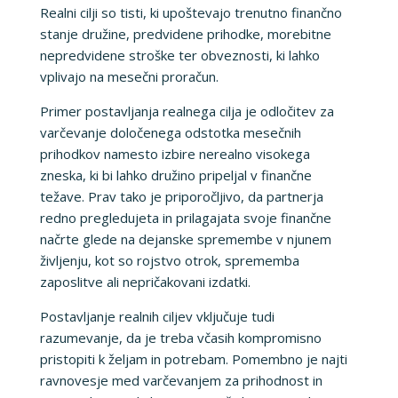
Realni cilji so tisti, ki upoštevajo trenutno finančno
stanje družine, predvidene prihodke, morebitne
nepredvidene stroške ter obveznosti, ki lahko
vplivajo na mesečni proračun.
Primer postavljanja realnega cilja je odločitev za
varčevanje določenega odstotka mesečnih
prihodkov namesto izbire nerealno visokega
zneska, ki bi lahko družino pripeljal v finančne
težave. Prav tako je priporočljivo, da partnerja
redno pregledujeta in prilagajata svoje finančne
načrte glede na dejanske spremembe v njunem
življenju, kot so rojstvo otrok, sprememba
zaposlitve ali nepričakovani izdatki.
Postavljanje realnih ciljev vključuje tudi
razumevanje, da je treba včasih kompromisno
pristopiti k željam in potrebam. Pomembno je najti
ravnovesje med varčevanjem za prihodnost in