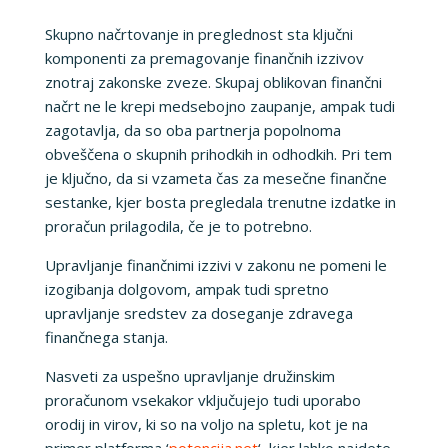
Skupno načrtovanje in preglednost sta ključni
komponenti za premagovanje finančnih izzivov
znotraj zakonske zveze. Skupaj oblikovan finančni
načrt ne le krepi medsebojno zaupanje, ampak tudi
zagotavlja, da so oba partnerja popolnoma
obveščena o skupnih prihodkih in odhodkih. Pri tem
je ključno, da si vzameta čas za mesečne finančne
sestanke, kjer bosta pregledala trenutne izdatke in
proračun prilagodila, če je to potrebno.
Upravljanje finančnimi izzivi v zakonu ne pomeni le
izogibanja dolgovom, ampak tudi spretno
upravljanje sredstev za doseganje zdravega
finančnega stanja.
Nasveti za uspešno upravljanje družinskim
proračunom vsekakor vključujejo tudi uporabo
orodij in virov, ki so na voljo na spletu, kot je na
primer platforma ‘
potencija.net
‘, kjer lahko najdete