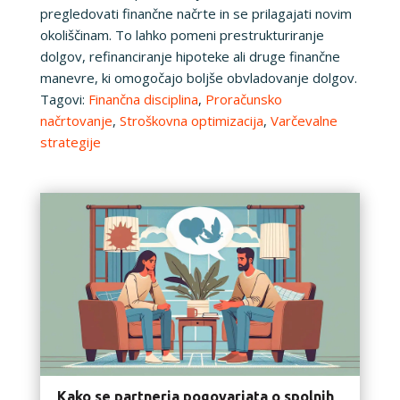
pregledovati finančne načrte in se prilagajati novim
okoliščinam. To lahko pomeni prestrukturiranje
dolgov, refinanciranje hipoteke ali druge finančne
manevre, ki omogočajo boljše obvladovanje dolgov.
Tagovi:
Finančna disciplina
,
Proračunsko
načrtovanje
,
Stroškovna optimizacija
,
Varčevalne
strategije
Kako se partnerja pogovarjata o spolnih