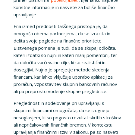
koristne informacije in nasvete za boljše finančno
upravljanje.
Ena izmed prednosti takšnega pristopa je, da
omogoča obema partnerjema, da se izrazita in
delita svoje poglede na finančne prioritete.
Bistvenega pomena je tudi, da se skupaj odločita,
kateri izdatki so nujni in kateri manj pomembni, ter
da določita varčevalne cilje, ki so realistični in
dosegljivi. Nujno je sprejetje metode sledenja
financam, kar lahko vključuje uporabo aplikacij za
proračun, vzpostavitev skupnih bankovnih računov
ali pa preprosto vodenje skupne preglednice.
Preglednost in sodelovanje pri upravljanju s
skupnimi financami omogočata, da se izognejo
nesoglasjem, ki so pogosto rezultat skritih stroškov
ali nepričakovanih finančnih bremen. V kontekstu
upravljanja finančnimi izzivi v zakonu, pa so nasveti