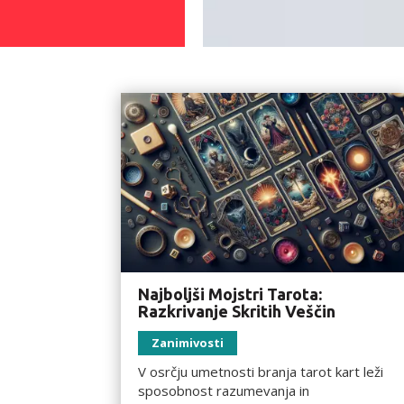
Najboljši Mojstri Tarota:
Razkrivanje Skritih Veščin
Zanimivosti
V osrčju umetnosti branja tarot kart leži
sposobnost razumevanja in