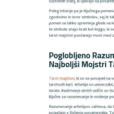
čustvenih stanj, ki vplivajo na posame
Poleg intuicije pa je ključnega pomen
zgodovino in izvor simbolov, saj le ta
pomen se lahko spreminja glede na kont
te simbole znajo brati kot knjigo, ki
tarot majstori postanejo most med z
Poglobljeno Razume
Najboljši Mojstri 
Tarot majstori
, ki so se povzpeli na 
tarotovih kart. Arhetipi so univerzalni
tarota: Razkrivanje skritih veščin
so tis
ključne za razumevanje in vodenje p
Razumevanje arhetipov zahteva, da t
pojavljajo v življenju posameznika. To 