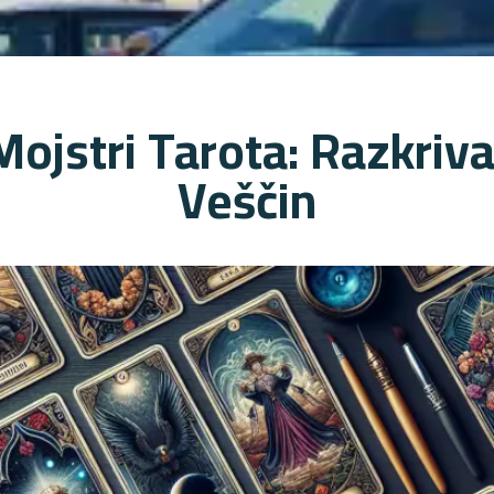
Mojstri Tarota: Razkriva
Veščin