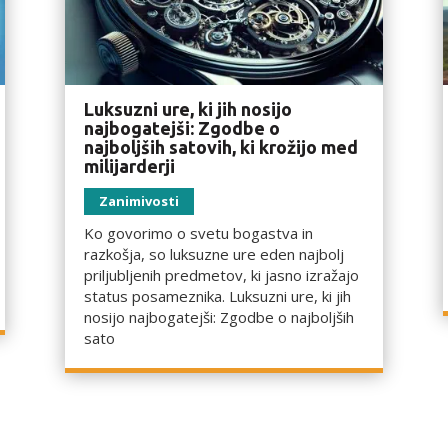
Luksuzni ure, ki jih nosijo
najbogatejši: Zgodbe o
najboljših satovih, ki krožijo med
milijarderji
Zanimivosti
Ko govorimo o svetu bogastva in
razkošja, so luksuzne ure eden najbolj
priljubljenih predmetov, ki jasno izražajo
status posameznika. Luksuzni ure, ki jih
nosijo najbogatejši: Zgodbe o najboljših
sato