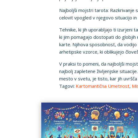
Najboljši mojstri tarota: Razkrivanje
celovit vpogled v njegovo situacijo in
Tehnike, ki jih uporabljajo ti izurjen
ki jim pomagajo dostopati do globjih r
karte. Njihova sposobnost, da vodij
arhetipske vzorce, ki oblikujejo člove
V praksi to pomeni, da najboljši mojst
najbolj zapletene življenjske situac
mesto v svetu, je tisto, kar jih uvršč
Tagovi:
Kartomantična Umetnost
,
Mi