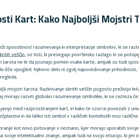
sti Kart: Kako Najboljši Mojstri 
leži sposobnost razumevanja in interpretacije simbolov, ki se razte
kritih veščin
, so tisti, ki presegajo površinsko razlago in se poto
stri tarota ne le da poznajo pomen vsake karte, ampak so tudi spo
, ki išče vpogled. Njihovo delo ni zgolj napovedovanje prihodnosti,
regleda.
jši mojstri tarota: Razkrivanje skritih veščin pogosto preživijo leta
aj morajo razviti globoko razumevanje simbolike, ki se razteza čez r
ojavijo med razprostiranjem kart, in kako te vzorce povezati z uni
čplastna in da lahko isti simbol v različnih kontekstih nosi različ
branje kot novo potovanje v neznano, kjer morajo uporabiti svoje ve
na svoje intelektualno znanje, ampak tudi na svojo intuicijo, ki ji