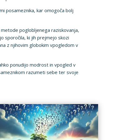
njami posameznika, kar omogoča bolj
ruge metode poglobljenega raziskovanja,
o sporočila, ki jih prejmejo skozi
zana z njihovim globokim vpogledom v
i lahko ponudijo modrost in vpogled v
 posameznikom razumeti sebe ter svoje