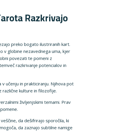
Tarota Razkrivajo
zajo preko bogato ilustriranih kart.
pijo v globine nezavednega uma, kjer
sobni povezati te pomeni z
 temveč razkrivanje potencialov in
 v učenju in prakticiranju. Njihova pot
azlične kulture in filozofije.
verzalnimi življenjskimi temami. Prav
ne pomene.
ščine, da dešifrirajo sporočila, ki
m omogoča, da zaznajo subtilne namige