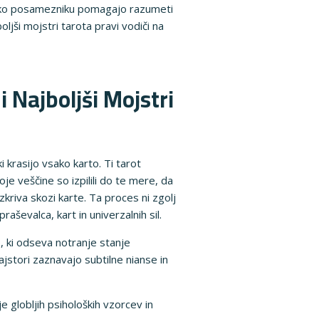
 lahko posamezniku pomagajo razumeti
ljši mojstri tarota pravi vodiči na
 Najboljši Mojstri
i krasijo vsako karto. Ti tarot
je veščine so izpilili do te mere, da
zkriva skozi karte. Ta proces ni zgolj
ševalca, kart in univerzalnih sil.
, ki odseva notranje stanje
ajstori zaznavajo subtilne nianse in
 globljih psiholoških vzorcev in