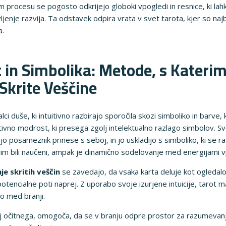
 tem procesu se pogosto odkrijejo globoki vpogledi in resnice, ki
jenje razvija. Ta odstavek odpira vrata v svet tarota, kjer so najbo
a.
 in Simbolika: Metode, s Katerimi
Skrite Veščine
ci duše, ki intuitivno razbirajo sporočila skozi simboliko in barve, k
ivno modrost, ki presega zgolj intelektualno razlago simbolov. Svo
 jo posameznik prinese s seboj, in jo uskladijo s simboliko, ki se ra
 bili naučeni, ampak je dinamično sodelovanje med energijami vpra
je skritih veščin
se zavedajo, da vsaka karta deluje kot ogledalo
tencialne poti naprej. Z uporabo svoje izurjene intuicije, tarot m
o med branji.
j očitnega, omogoča, da se v branju odpre prostor za razumevanje