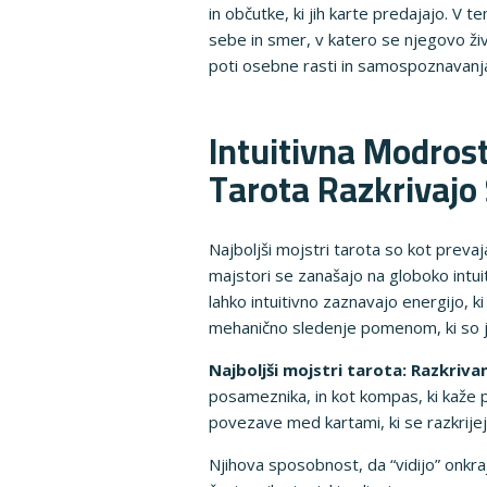
in občutke, ki jih karte predajajo. V
sebe in smer, v katero se njegovo živl
poti osebne rasti in samospoznavanj
Intuitivna Modrost
Tarota Razkrivajo 
Najboljši mojstri tarota so kot prevajal
majstori se zanašajo na globoko intuit
lahko intuitivno zaznavajo energijo, ki
mehanično sledenje pomenom, ki so jim
Najboljši mojstri tarota: Razkrivan
posameznika, in kot kompas, ki kaže po
povezave med kartami, ki se razkrijej
Njihova sposobnost, da “vidijo” onkra