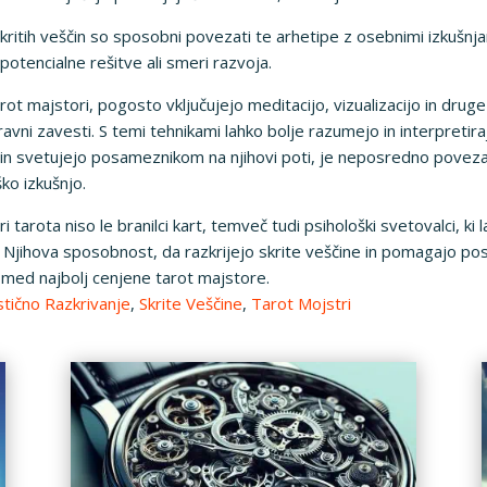
 skritih veščin so sposobni povezati te arhetipe z osebnimi izkuš
 potencialne rešitve ali smeri razvoja.
i tarot majstori, pogosto vključujejo meditacijo, vizualizacijo in d
avni zavesti. S temi tehnikami lahko bolje razumejo in interpretiraj
o in svetujejo posameznikom na njihovi poti, je neposredno pove
ško izkušnjo.
ri tarota niso le branilci kart, temveč tudi psihološki svetovalci, k
ije. Njihova sposobnost, da razkrijejo skrite veščine in pomagajo
a med najbolj cenjene tarot majstore.
stično Razkrivanje
,
Skrite Veščine
,
Tarot Mojstri