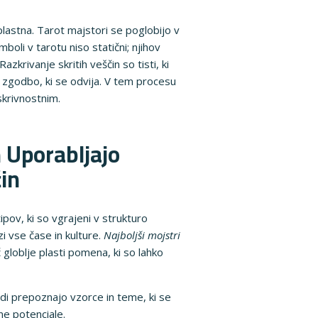
plastna. Tarot majstori se poglobijo v
boli v tarotu niso statični; njihov
zkrivanje skritih veščin so tisti, ki
v zgodbo, ki se odvija. V tem procesu
krivnostnim.
h Uporabljajo
čin
pov, ki so vgrajeni v strukturo
zi vse čase in kulture.
Najboljši mojstri
č globlje plasti pomena, ki so lahko
i prepoznajo vzorce in teme, ki se
tne potenciale.