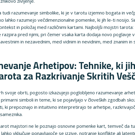
znikovo življenje.
a tudi razumevanje simbolike, ki je v tarotu izjemno bogata in več
ko lahko razumejo večdimenzionalne pomenke, ki jih le-ti nosijo. Sim
ekst in položaj med različnimi kartami. Najboljši mojstri tarota: Ra
 se razpira pred njimi, pri čemer vsaka karta dodaja novo poglavje 
avestnim in nezavednim, med vidnim in nevidnim, med znanim in s
vanje Arhetipov: Tehnike, ki ji
Tarota za Razkrivanje Skritih Veš
vrh svoje obrti, pogosto izkazujejo poglobljeno razumevanje arheti
, primarni simboli in teme, ki se pojavljajo v človeških zgodbah sko
ti, ki prepoznajo in intuitivno interpretirajo te arhetipe, razkrivajo
osameznika.
arot majstori ne le poznajo osnovne pomenke kart, temveč da tud
lahko vključuje ponavljajoče se izzive, notranje konflikte ali laten