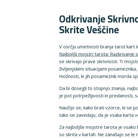
Odkrivanje Skrivno
Skrite Veščine
V osrčju umetnosti branja tarot kart 
Najboljši mojstri tarota: Razkrivanje s
se skrivajo prave skrivnosti. Ti moj
življenjskimi situacijami posameznika
možnosti, ki jih posameznik morda sp
Da bi dosegli to stopnjo znanja, najbol
je pot potrpežljivosti in predanosti, s
Naučijo se, kako brati vzorce, ki se p
tako se zavedajo, da je vsaka karta ve
Za najboljše mojstre tarota je vsako 
so skrita v kartah. Ne zanašajo se le 