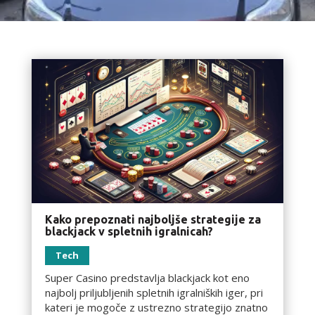
Kako prepoznati najboljše strategije za
blackjack v spletnih igralnicah?
Tech
Super Casino predstavlja blackjack kot eno
najbolj priljubljenih spletnih igralniških iger, pri
kateri je mogoče z ustrezno strategijo znatno