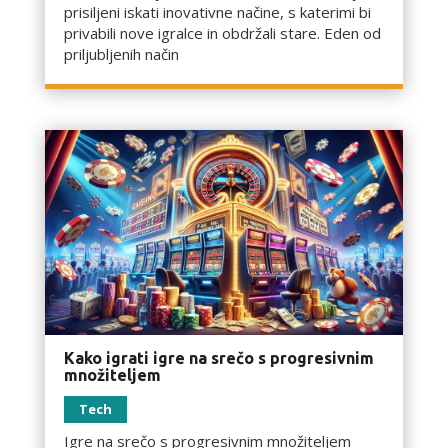
prisiljeni iskati inovativne načine, s katerimi bi
privabili nove igralce in obdržali stare. Eden od
priljubljenih način
Kako igrati igre na srečo s progresivnim
množiteljem
Tech
Igre na srečo s progresivnim množiteljem