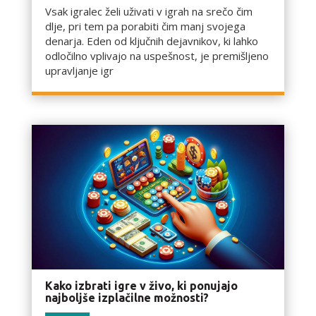
Vsak igralec želi uživati v igrah na srečo čim
dlje, pri tem pa porabiti čim manj svojega
denarja. Eden od ključnih dejavnikov, ki lahko
odločilno vplivajo na uspešnost, je premišljeno
upravljanje igr
Kako izbrati igre v živo, ki ponujajo
najboljše izplačilne možnosti?