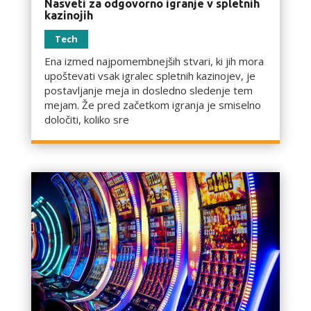
Nasveti za odgovorno igranje v spletnih
kazinojih
Tech
Ena izmed najpomembnejših stvari, ki jih mora
upoštevati vsak igralec spletnih kazinojev, je
postavljanje meja in dosledno sledenje tem
mejam. Že pred začetkom igranja je smiselno
določiti, koliko sre