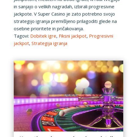
in sanjajo o velikih nagradah, izbirali progresivne
jackpote. V Super Casino je zato potrebno svojo
strategijo igranja premišljeno prilagoditi glede na
osebne prioritete in pričakovanja.
Tagovi:
Dobitek igre
,
Fiksni jackpot
,
Progresivni
jackpot
,
Strategija igranja