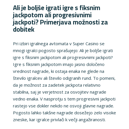
Ali je boljše igrati igre s fiksnim
jackpotom ali progresivnimi
jackpoti? Primerjava možnosti za
dobitek
Pri izbiri igralnega avtomata v Super Casino se
mnogi igralci pogosto sprašujejo: Ali je boljše igrati
igre s fiksnim jackpotom ali progresivnimi jackpoti?
Igre s fiksnim jackpotom imajo jasno določeno
vrednost nagrade, ki ostaja enaka ne glede na
število igralcev ali število odigranih rund. To pomeni,
da je možnost za zadetek jackpota relativno
stabilna, saj je verjetnost za osvojitev nagrade
vedno enaka. V nasprotju s tem progresivni jackpoti
rastejo vse dokler nekdo ne osvoji glavne nagrade.
Pogosto lahko takšne nagrade dosežejo zelo visoke
zneske, kar igralce privlači k večji angažiranosti.