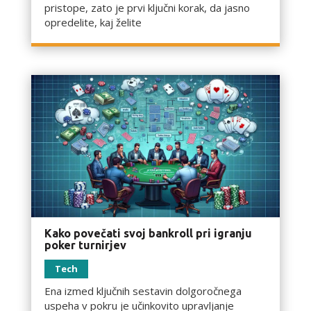
pristope, zato je prvi ključni korak, da jasno
opredelite, kaj želite
Kako povečati svoj bankroll pri igranju
poker turnirjev
Tech
Ena izmed ključnih sestavin dolgoročnega
uspeha v pokru je učinkovito upravljanje