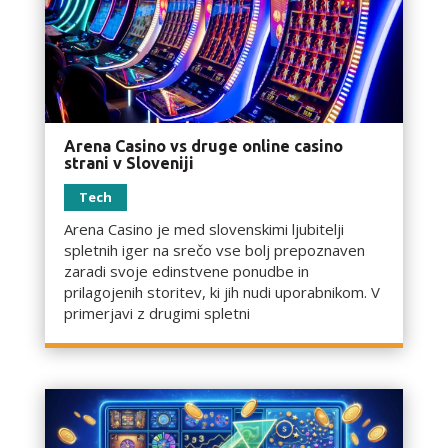
Arena Casino vs druge online casino
strani v Sloveniji
Tech
Arena Casino je med slovenskimi ljubitelji
spletnih iger na srečo vse bolj prepoznaven
zaradi svoje edinstvene ponudbe in
prilagojenih storitev, ki jih nudi uporabnikom. V
primerjavi z drugimi spletni