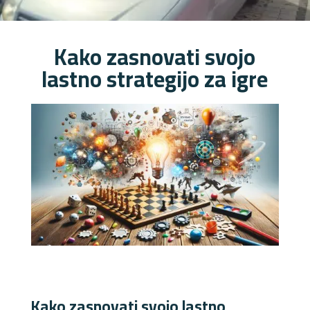
Kako zasnovati svojo
lastno strategijo za igre
Kako zasnovati svojo lastno