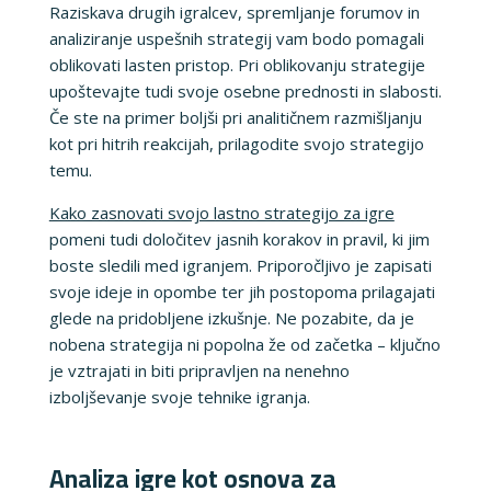
Raziskava drugih igralcev, spremljanje forumov in
analiziranje uspešnih strategij vam bodo pomagali
oblikovati lasten pristop. Pri oblikovanju strategije
upoštevajte tudi svoje osebne prednosti in slabosti.
Če ste na primer boljši pri analitičnem razmišljanju
kot pri hitrih reakcijah, prilagodite svojo strategijo
temu.
Kako zasnovati svojo lastno strategijo za igre
pomeni tudi določitev jasnih korakov in pravil, ki jim
boste sledili med igranjem. Priporočljivo je zapisati
svoje ideje in opombe ter jih postopoma prilagajati
glede na pridobljene izkušnje. Ne pozabite, da je
nobena strategija ni popolna že od začetka – ključno
je vztrajati in biti pripravljen na nenehno
izboljševanje svoje tehnike igranja.
Analiza igre kot osnova za