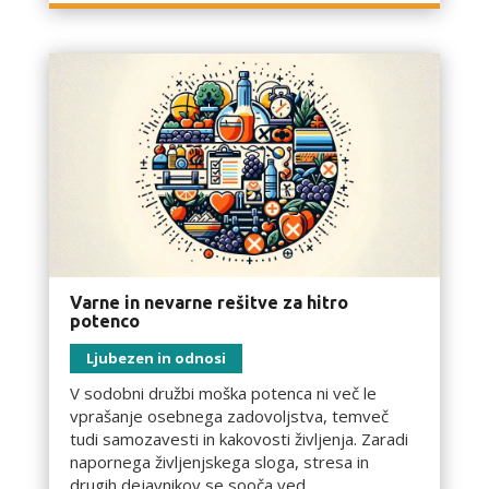
Varne in nevarne rešitve za hitro
potenco
Ljubezen in odnosi
V sodobni družbi moška potenca ni več le
vprašanje osebnega zadovoljstva, temveč
tudi samozavesti in kakovosti življenja. Zaradi
napornega življenjskega sloga, stresa in
drugih dejavnikov se sooča ved