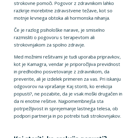
strokovne pomoči. Pogovor z zdravnikom lahko
razkrije morebitne zdravstvene težave, kot so
motnje krvnega obtoka ali hormonska nihanja.
Če je razlog psihološke narave, je smiselno
razmisliti o pogovoru s terapevtom ali
strokovnjakom za spolno zdravje.
Med možnimi rešitvami je tudi uporaba pripravkov,
kot je Kamagra, vendar je priporočljiva previdnost
in predhodno posvetovanje z zdravnikom, da
preverite, ali je izdelek primeren za vas. Pri iskanju
odgovorov na vprašanje Kaj storiti, ko erekcija
popusti?, ne pozabite, da je vsak moški drugačen in
da ni enotne rešitve. Najpomembnejša sta
potrpežljivost in sprejemanje lastnega telesa, ob
podpori partnerja in po potrebi tudi strokovnjakov.