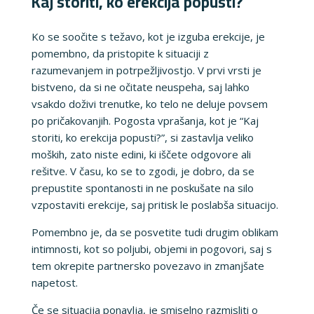
Kaj storiti, ko erekcija popusti?
Ko se soočite s težavo, kot je izguba erekcije, je
pomembno, da pristopite k situaciji z
razumevanjem in potrpežljivostjo. V prvi vrsti je
bistveno, da si ne očitate neuspeha, saj lahko
vsakdo doživi trenutke, ko telo ne deluje povsem
po pričakovanjih. Pogosta vprašanja, kot je “Kaj
storiti, ko erekcija popusti?”, si zastavlja veliko
moških, zato niste edini, ki iščete odgovore ali
rešitve. V času, ko se to zgodi, je dobro, da se
prepustite spontanosti in ne poskušate na silo
vzpostaviti erekcije, saj pritisk le poslabša situacijo.
Pomembno je, da se posvetite tudi drugim oblikam
intimnosti, kot so poljubi, objemi in pogovori, saj s
tem okrepite partnersko povezavo in zmanjšate
napetost.
Če se situacija ponavlja, je smiselno razmisliti o