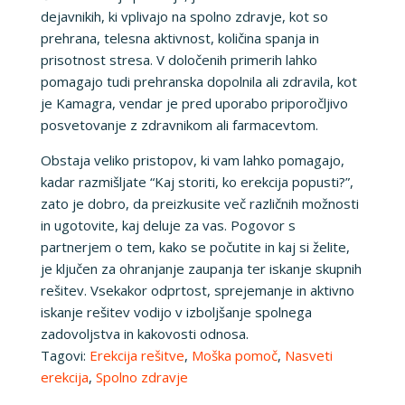
dejavnikih, ki vplivajo na spolno zdravje, kot so
prehrana, telesna aktivnost, količina spanja in
prisotnost stresa. V določenih primerih lahko
pomagajo tudi prehranska dopolnila ali zdravila, kot
je Kamagra, vendar je pred uporabo priporočljivo
posvetovanje z zdravnikom ali farmacevtom.
Obstaja veliko pristopov, ki vam lahko pomagajo,
kadar razmišljate “Kaj storiti, ko erekcija popusti?”,
zato je dobro, da preizkusite več različnih možnosti
in ugotovite, kaj deluje za vas. Pogovor s
partnerjem o tem, kako se počutite in kaj si želite,
je ključen za ohranjanje zaupanja ter iskanje skupnih
rešitev. Vsekakor odprtost, sprejemanje in aktivno
iskanje rešitev vodijo v izboljšanje spolnega
zadovoljstva in kakovosti odnosa.
Tagovi:
Erekcija rešitve
,
Moška pomoč
,
Nasveti
erekcija
,
Spolno zdravje