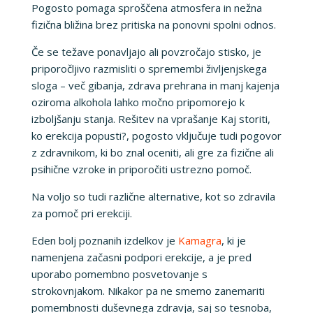
Pogosto pomaga sproščena atmosfera in nežna
fizična bližina brez pritiska na ponovni spolni odnos.
Če se težave ponavljajo ali povzročajo stisko, je
priporočljivo razmisliti o spremembi življenjskega
sloga – več gibanja, zdrava prehrana in manj kajenja
oziroma alkohola lahko močno pripomorejo k
izboljšanju stanja. Rešitev na vprašanje Kaj storiti,
ko erekcija popusti?, pogosto vključuje tudi pogovor
z zdravnikom, ki bo znal oceniti, ali gre za fizične ali
psihične vzroke in priporočiti ustrezno pomoč.
Na voljo so tudi različne alternative, kot so zdravila
za pomoč pri erekciji.
Eden bolj poznanih izdelkov je
Kamagra
, ki je
namenjena začasni podpori erekcije, a je pred
uporabo pomembno posvetovanje s
strokovnjakom. Nikakor pa ne smemo zanemariti
pomembnosti duševnega zdravja, saj so tesnoba,