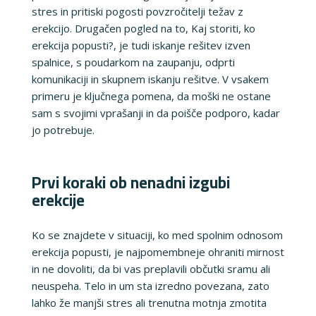
stres in pritiski pogosti povzročitelji težav z
erekcijo. Drugačen pogled na to, Kaj storiti, ko
erekcija popusti?, je tudi iskanje rešitev izven
spalnice, s poudarkom na zaupanju, odprti
komunikaciji in skupnem iskanju rešitve. V vsakem
primeru je ključnega pomena, da moški ne ostane
sam s svojimi vprašanji in da poišče podporo, kadar
jo potrebuje.
Prvi koraki ob nenadni izgubi
erekcije
Ko se znajdete v situaciji, ko med spolnim odnosom
erekcija popusti, je najpomembneje ohraniti mirnost
in ne dovoliti, da bi vas preplavili občutki sramu ali
neuspeha. Telo in um sta izredno povezana, zato
lahko že manjši stres ali trenutna motnja zmotita