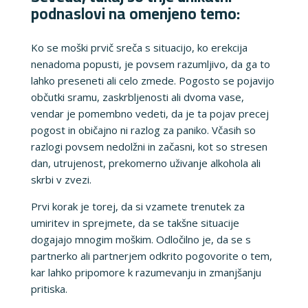
podnaslovi na omenjeno temo:
Ko se moški prvič sreča s situacijo, ko erekcija
nenadoma popusti, je povsem razumljivo, da ga to
lahko preseneti ali celo zmede. Pogosto se pojavijo
občutki sramu, zaskrbljenosti ali dvoma vase,
vendar je pomembno vedeti, da je ta pojav precej
pogost in običajno ni razlog za paniko. Včasih so
razlogi povsem nedolžni in začasni, kot so stresen
dan, utrujenost, prekomerno uživanje alkohola ali
skrbi v zvezi.
Prvi korak je torej, da si vzamete trenutek za
umiritev in sprejmete, da se takšne situacije
dogajajo mnogim moškim. Odločilno je, da se s
partnerko ali partnerjem odkrito pogovorite o tem,
kar lahko pripomore k razumevanju in zmanjšanju
pritiska.