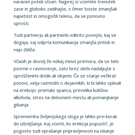
naraven potek stvari. Najprej si vzemite trenutek
zase in globoko zadihajte, s čimer boste zmanjšali
napetost in omogočili telesu, da se ponovno
sprosti.
Tudi partnerju ali partnerki odkrito povejte, kaj se
dogaja, saj odprta komunikacija zmanjša pritisk in
vaju zbliža.
Včasih je dovolj že nekaj minut premora, da se telo
povrne v ravnovesje, zato brez skrbi nadaljujte s
sproščenimi dotiki ali objemi. Če se stanje večkrat
ponovi, velja razmisliti o dejavnikih, ki bi lahko vplivali
na erekcijo: premalo spanca, prevelika količina
alkohola, stres na delovnem mestu ali pomanjkanje
gibanja.
Sprememba življenjskega sloga je lahko prvi korak
do izboljšanja. Kaj storiti, ko erekcija popusti?, je
pogosto tudi vprašanje pripravljenosti na iskanje