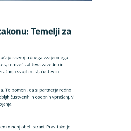
akonu: Temelji za
ogočajo razvoj trdnega vzajemnega
ces, temveč zahteva zavedno in
ažanja svojih misli, čustev in
a. To pomeni, da si partnerja redno
ljih čustvenih in osebnih vprašanj. V
ojanja.
njem mnenj obeh strani. Prav tako je