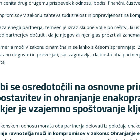
cenita drug drugemu prispevek k odnosu, bodisi finančni, čustveni
mpromisov v zakonu zahteva tudi zrelost in pripravljenost na ko
 enega partnerja, temveč je izraz skupne volje po rešitvi, ki us
 partnerjev občutiti, da je njegov ali njen glas prezrt ali zanema
zmerja moči v zakonu dinamična in se lahko s časom spreminjajo.
ano negovati in preverjati, kar zagotavlja, da bosta oba partne
ta.
i se osredotočili na osnovne pri
postavitev in ohranjanje enakop
kjer je vzajemno spoštovanje k
akonskem odnosu morata oba partnerja delovati iz položaja enak
nje ravnotežja moči in kompromisov v zakonu: Ohranjanje 