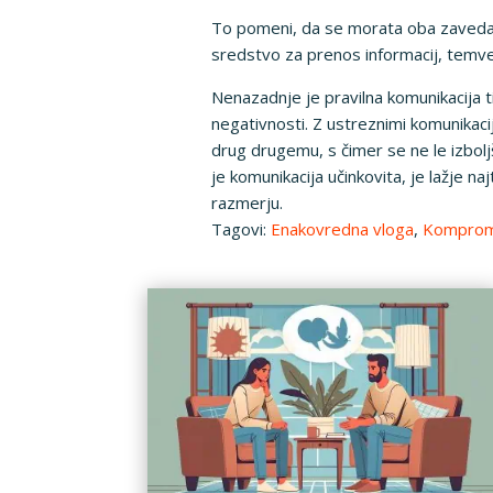
To pomeni, da se morata oba zavedati
sredstvo za prenos informacij, temv
Nenazadnje je pravilna komunikacija t
negativnosti. Z ustreznimi komunikacij
drug drugemu, s čimer se ne le izbo
je komunikacija učinkovita, je lažje n
razmerju.
Tagovi:
Enakovredna vloga
,
Kompromi