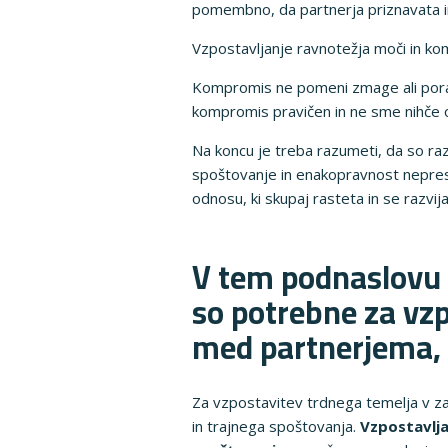
pomembno, da partnerja priznavata in 
Vzpostavljanje ravnotežja moči in ko
Kompromis ne pomeni zmage ali poraza
kompromis pravičen in ne sme nihče od
Na koncu je treba razumeti, da so ra
spoštovanje in enakopravnost neprest
odnosu, ki skupaj rasteta in se razvija
V tem podnaslovu b
so potrebne za vz
med partnerjema, 
Za vzpostavitev trdnega temelja v z
in trajnega spoštovanja.
Vzpostavlja