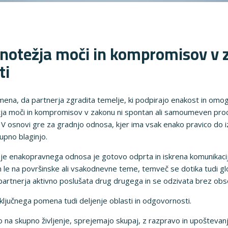
vnotežja moči in kompromisov v z
ti
ena, da partnerja zgradita temelje, ki podpirajo enakost in om
žja moči in kompromisov v zakonu ni spontan ali samoumeven pro
V osnovi gre za gradnjo odnosa, kjer ima vsak enako pravico do izr
upno blaginjo.
je enakopravnega odnosa je gotovo odprta in iskrena komunikacij
le na površinske ali vsakodnevne teme, temveč se dotika tudi glob
partnerja aktivno poslušata drug drugega in se odzivata brez obs
ključnega pomena tudi deljenje oblasti in odgovornosti.
jo na skupno življenje, sprejemajo skupaj, z razpravo in upošteva