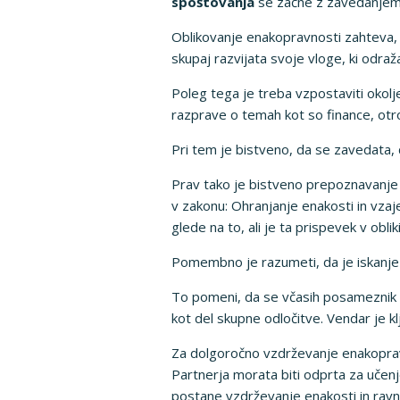
spoštovanja
se začne z zavedanjem,
Oblikovanje enakopravnosti zahteva, d
skupaj razvijata svoje vloge, ki odraž
Poleg tega je treba vzpostaviti okolj
razprave o temah kot so finance, otroci
Pri tem je bistveno, da se zavedata, 
Prav tako je bistveno prepoznavanje 
v zakonu: Ohranjanje enakosti in vza
glede na to, ali je ta prispevek v obl
Pomembno je razumeti, da je iskanje 
To pomeni, da se včasih posameznik o
kot del skupne odločitve. Vendar je k
Za dolgoročno vzdrževanje enakopravn
Partnerja morata biti odprta za učenj
postane vzdrževanje enakosti in ravn