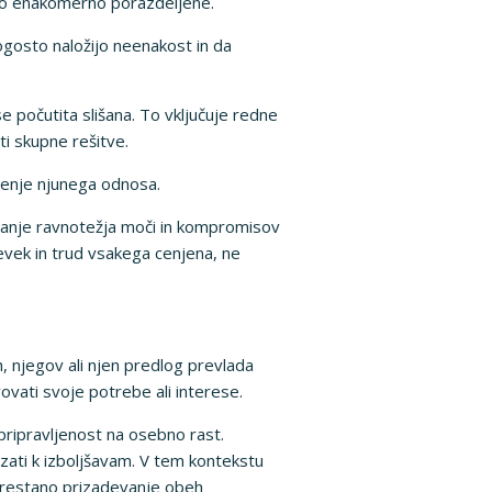
iso enakomerno porazdeljene.
ogosto naložijo neenakost in da
e počutita slišana. To vključuje redne
ti skupne rešitve.
atenje njunega odnosa.
ljanje ravnotežja moči in kompromisov
evek in trud vsakega cenjena, ne
 njegov ali njen predlog prevlada
ovati svoje potrebe ali interese.
ripravljenost na osebno rast.
ezati k izboljšavam. V tem kontekstu
eprestano prizadevanje obeh