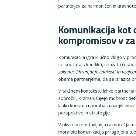
partnerjev za harmoničen in uravnot
Komunikacija kot o
kompromisov v z
Komunikacija igra ključno vlogo v p
se soočata s konflikti, izražata čustv
zakonu: Ohranjanje enakosti in vzaje
obema partnerjema, da se izrazita br
V takšnem kontekstu lahko partnerja u
sporočil”, ki zmanjšujejo možnost defe
lahko koristna uporaba zunanjih virov
perspektive in strategije.
V okviru vzpostavljanja ravnotežja m
mora biti komunikacija prilagojena tu