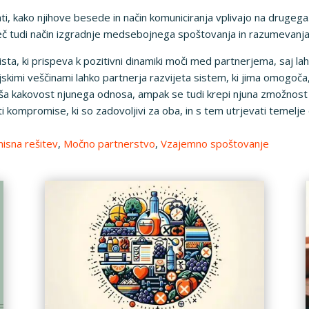
, kako njihove besede in način komuniciranja vplivajo na drugega
eč tudi način izgradnje medsebojnega spoštovanja in razumevanja
ista, ki prispeva k pozitivni dinamiki moči med partnerjema, saj l
skimi veščinami lahko partnerja razvijeta sistem, ki jima omogoča, 
ljša kakovost njunega odnosa, ampak se tudi krepi njuna zmožnos
ajti kompromise, ki so zadovoljivi za oba, in s tem utrjevati temel
sna rešitev
,
Močno partnerstvo
,
Vzajemno spoštovanje