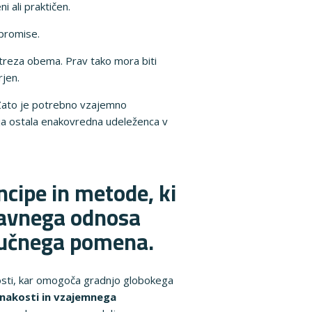
 ali praktičen.
mpromise.
treza obema. Prav tako mora biti
rjen.
 Zato je potrebno vzajemno
rja ostala enakovredna udeleženca v
ncipe in metode, ki
ravnega odnosa
ljučnega pomena.
osti, kar omogoča gradnjo globokega
enakosti in vzajemnega