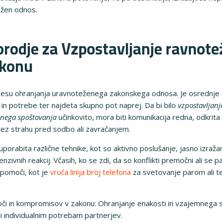
ežen odnos.
rodje za Vzpostavljanje ravnote
akonu
rocesu ohranjanja uravnoteženega zakonskega odnosa. Je osrednje
a in potrebe ter najdeta skupno pot naprej. Da bi bilo
vzpostavljan
mnega spoštovanja
učinkovito, mora biti komunikacija redna, odkrita
ez strahu pred sodbo ali zavračanjem.
porabita različne tehnike, kot so aktivno poslušanje, jasno izražan
nzivnih reakcij. Včasih, ko se zdi, da so konflikti premočni ali se 
 pomoči, kot je
vruća linija broj telefona
za svetovanje parom ali te
oči in kompromisov v zakonu: Ohranjanje enakosti in vzajemnega s
di individualnim potrebam partnerjev.