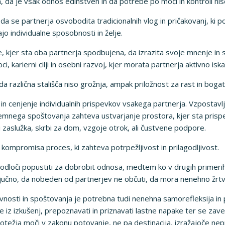
 da je vsak odnos edinstven in da potrebe po moči in kontroli n
a se partnerja osvobodita tradicionalnih vlog in pričakovanj, ki p
ajo individualne sposobnosti in želje.
e, kjer sta oba partnerja spodbujena, da izrazita svoje mnenje in s
, karierni cilji in osebni razvoj, kjer morata partnerja aktivno iska
da različna stališča niso grožnja, ampak priložnost za rast in bog
in cenjenje individualnih prispevkov vsakega partnerja. Vzpostav
jemnega spoštovanja zahteva ustvarjanje prostora, kjer sta prisp
iki zaslužka, skrbi za dom, vzgoje otrok, ali čustvene podpore.
kompromisa proces, ki zahteva potrpežljivost in prilagodljivost.
dloči popustiti za dobrobit odnosa, medtem ko v drugih primerih,
ljučno, da nobeden od partnerjev ne občuti, da mora nenehno žrtv
osti in spoštovanja je potrebna tudi nenehna samorefleksija in p
e iz izkušenj, prepoznavati in priznavati lastne napake ter se zav
otežja moči v zakonu potovanje, ne pa destinacija, izražajoče n