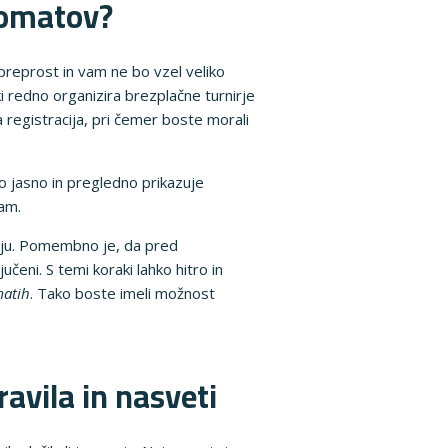
vtomatov?
 preprost in vam ne bo vzel veliko
i redno organizira brezplačne turnirje
 registracija, pri čemer boste morali
to jasno in pregledno prikazuje
am.
irju. Pomembno je, da pred
čeni. S temi koraki lahko hitro in
matih
. Tako boste imeli možnost
ravila in nasveti