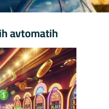
nih avtomatih