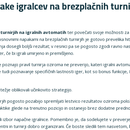
ke igralcev na brezplačnih turnir
turnirjih na igralnih avtomatih
ter povečati svoje možnosti za
novnimi napakami na brezplačnih turnirjih je gotovo prevelika hite
enja dosegli boljši rezultat; v resnici pa se pogosto zgodi ravno 
er, če bi igrali umirjeno in premišljeno.
 poznajo pravil turnirja oziroma ne preverijo, kateri igralni avtoma
je tudi poznavanje specifičnih lastnosti iger, kot so bonus funkcije
žje oblikovali učinkovito strategijo.
nirjih pogosto pozabijo spremljati lestvico rezultatov oziroma polo
aktike glede na trenutno pozicijo in ostanejo brez dodatne predno
di izbor napačne igralnice. Pomembno je, da sodelujete v preverjen
entni in turnirji dobro organizirani. Če boste sledili tem nasveto