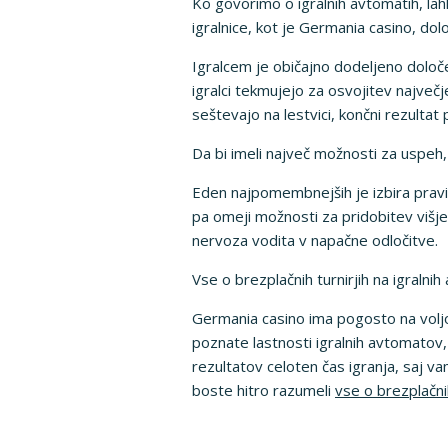
Ko govorimo o igralnih avtomatih, lah
igralnice, kot je Germania casino, dolo
Igralcem je običajno dodeljeno določe
igralci tekmujejo za osvojitev največ
seštevajo na lestvici, končni rezultat 
Da bi imeli največ možnosti za uspeh,
Eden najpomembnejših je izbira pravi
pa omeji možnosti za pridobitev višje
nervoza vodita v napačne odločitve.
Vse o brezplačnih turnirjih na igralnih
Germania casino ima pogosto na voljo r
poznate lastnosti igralnih avtomatov, 
rezultatov celoten čas igranja, saj
boste hitro razumeli
vse o brezplačnih