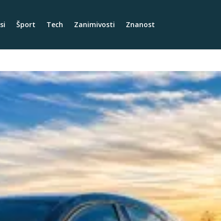
si
Šport
Tech
Zanimivosti
Znanost