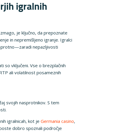
jih igralnih
 zmago, je ključno, da prepoznate
nje in nepremišljeno igranje. Igralci
nasprotno—zaradi nepazljivosti
ti so vključeni. Vse o brezplačnih
, RTP ali volatilnost posameznih
žaj svojih nasprotnikov. S tem
sti.
ih igralnicah, kot je
Germania casino
,
m, boste dobro spoznali področje