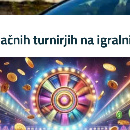
ačnih turnirjih na igral