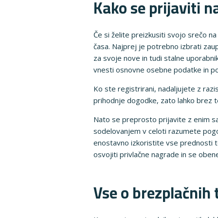
Kako se prijaviti 
Če si želite preizkusiti svojo srečo n
časa. Najprej je potrebno izbrati zau
za svoje nove in tudi stalne uporabni
vnesti osnovne osebne podatke in pot
Ko ste registrirani, nadaljujete z ra
prihodnje dogodke, zato lahko brez t
Nato se preprosto prijavite z enim sa
sodelovanjem v celoti razumete pogoje 
enostavno izkoristite vse prednosti t
osvojiti privlačne nagrade in se obe
Vse o brezplačnih t