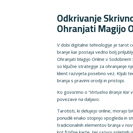
Odkrivanje Skrivno
Ohranjati Magijo 
V dobi digitalne tehnologije je tarot c
branje kar postaja vedno bolj priljub
Ohranjati Magijo Online v Sodobnem S
so ključne strategije za ohranjanje nj
klient razvijeta posebno vez. Kljub te
branja s pravimi orodji in pristopi.
Ko govorimo o “
Virtuelno Branje Kar 
povezave na daljavo.
Tarotisti, ki delujejo online, morajo b
ponudili enako stopnjo vpogleda in s
tradicionalnih elementov branja v nov 
kot fizične karte, ter razvoj spletnih