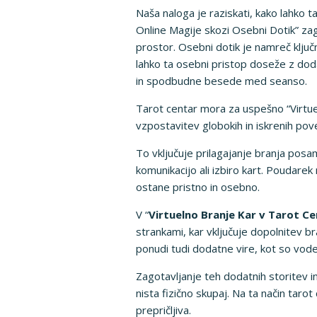
Naša naloga je raziskati, kako lahko 
Online Magije skozi Osebni Dotik” zag
prostor. Osebni dotik je namreč ključ
lahko ta osebni pristop doseže z doda
in spodbudne besede med seanso.
Tarot centar mora za uspešno “Virtue
vzpostavitev globokih in iskrenih povez
To vključuje prilagajanje branja pos
komunikacijo ali izbiro kart. Poudarek 
ostane pristno in osebno.
V “
Virtuelno Branje Kar v Tarot Ce
strankami, kar vključuje dopolnitev b
ponudi tudi dodatne vire, kot so voden
Zagotavljanje teh dodatnih storitev in
nista fizično skupaj. Na ta način tar
prepričljiva.