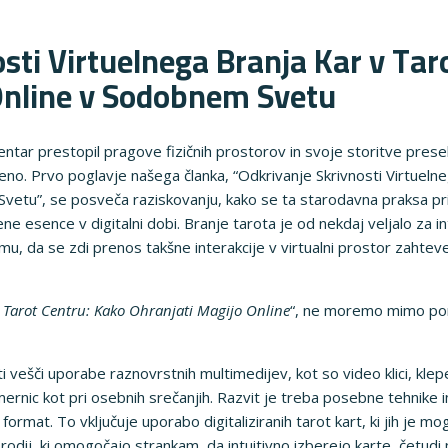
sti Virtuelnega Branja Kar v Tar
Online v Sodobnem Svetu
entar prestopil pragove fizičnih prostorov in svoje storitve preseli
ljeno. Prvo poglavje našega članka, “Odkrivanje Skrivnosti Virtuel
vetu”, se posveča raziskovanju, kako se ta starodavna praksa pril
ene esence v digitalni dobi. Branje tarota je od nekdaj veljalo za i
mu, da se zdi prenos takšne interakcije v virtualni prostor zahteve
v Tarot Centru: Kako Ohranjati Magijo Online
“, ne moremo mimo po
iti vešči uporabe raznovrstnih multimedijev, kot so video klici, kle
mernic kot pri osebnih srečanjih. Razvit je treba posebne tehnike
format. To vključuje uporabo digitaliziranih tarot kart, ki jih je m
 orodij, ki omogočajo strankam, da intuitivno izberejo karte, četudi