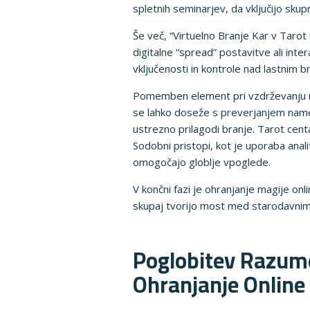
spletnih seminarjev, da vključijo sku
Še več, “Virtuelno Branje Kar v Tarot
digitalne “spread” postavitve ali inte
vključenosti in kontrole nad lastnim b
Pomemben element pri vzdrževanju mag
se lahko doseže s preverjanjem namer
ustrezno prilagodi branje. Tarot centa
Sodobni pristopi, kot je uporaba anali
omogočajo globlje vpoglede.
V končni fazi je ohranjanje magije onl
skupaj tvorijo most med starodavnimi
Poglobitev Razumev
Ohranjanje Online