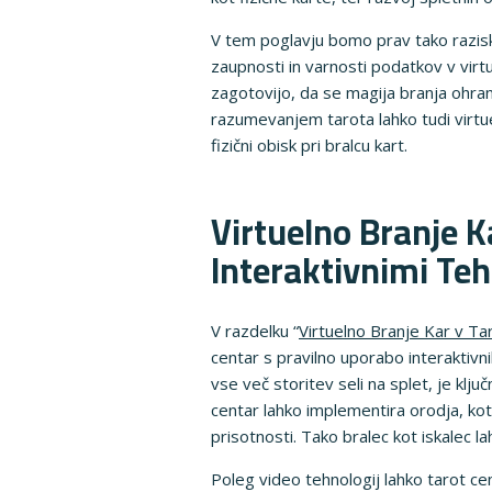
V tem poglavju bomo prav tako raziskal
zaupnosti in varnosti podatkov v virt
zagotovijo, da se magija branja ohrani
razumevanjem tarota lahko tudi virtue
fizični obisk pri bralcu kart.
Virtuelno Branje K
Interaktivnimi Te
V razdelku “
Virtuelno Branje Kar v Ta
centar s pravilno uporabo interaktivni
vse več storitev seli na splet, je klj
centar lahko implementira orodja, kot 
prisotnosti. Tako bralec kot iskalec 
Poleg video tehnologij lahko tarot cen