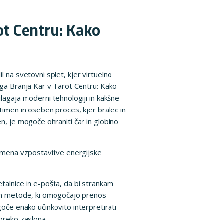
ot Centru: Kako
l na svetovni splet, kjer virtuelno
nega Branja Kar v Tarot Centru: Kako
agaja moderni tehnologiji in kakšne
ntimen in oseben proces, kjer bralec in
n, je mogoče ohraniti čar in globino
mena vzpostavitve energijske
petalnice in e-pošta, da bi strankam
 in metode, ki omogočajo prenos
ogoče enako učinkovito interpretirati
 preko zaslona.