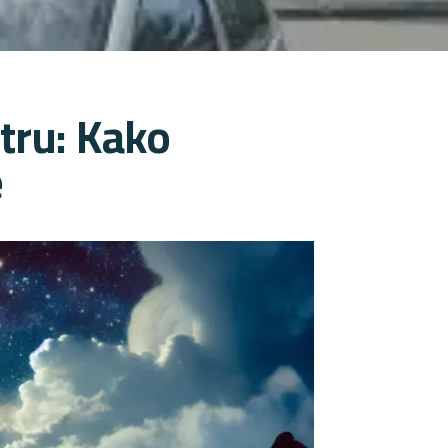
tru: Kako
e