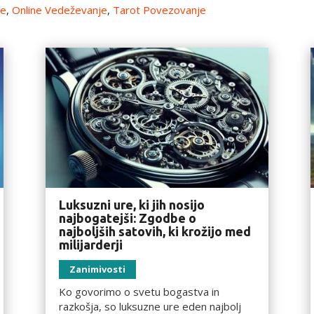
je
,
Online Vedeževanje
,
Tarot Povezovanje
Luksuzni ure, ki jih nosijo
najbogatejši: Zgodbe o
najboljših satovih, ki krožijo med
milijarderji
Zanimivosti
Ko govorimo o svetu bogastva in
razkošja, so luksuzne ure eden najbolj