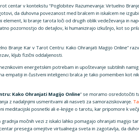
tarot centar v kontekstu “Poglobitev Razumevanja: Virtuelno Branj
otovi, da duhovna povezanost med bralcem in iskalcem ne izgubi sv
ni element, ki branje tarota loči od drugih oblik vedeževanja in na
tno pozornostjo do detajlov, ki humanizirajo izkušnjo, kot so pri
lno Branje Kar v Tarot Centru: Kako Ohranjati Magijo Online” raz
av, kljub fizični oddaljenosti.
ameznikovim energetskim potrebam in upoštevanje subtilnih namigov
na empatiji in čustveni inteligenci bralca je tako pomemben kot niko
ntru: Kako Ohranjati Magijo Online
” se moramo osredotočiti t
ranja z nadaljnjimi usmeritvami ali nasveti za samoraziskovanje.
Ta
i meditacijski posnetki ali e-knjige o tarotu, kar pripomore k večj
 gradnja močnih vezi z iskalci lahko pomagajo ohranjati magijo tarot
ot centar presega omejitve virtualnega sveta in zagotavlja, da du