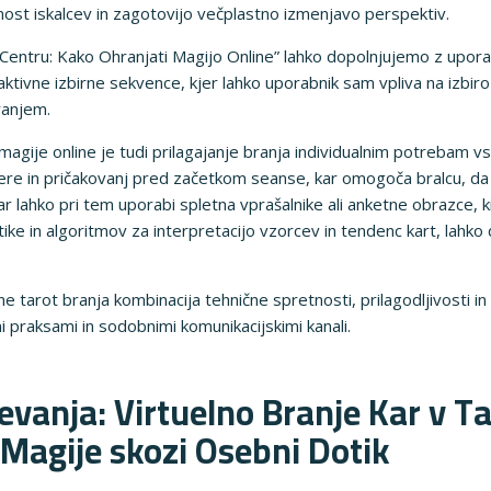
pnost iskalcev in zagotovijo večplastno izmenjavo perspektiv.
 Centru: Kako Ohranjati Magijo Online” lahko dopolnjujemo z uporab
raktivne izbirne sekvence, kjer lahko uporabnik sam vpliva na izbir
ranjem.
ije online je tudi prilagajanje branja individualnim potrebam v
e in pričakovanj pred začetkom seanse, kar omogoča bralcu, da b
r lahko pri tem uporabi spletna vprašalnike ali anketne obrazce, ki 
tike in algoritmov za interpretacijo vzorcev in tendenc kart, lahko
ine tarot branja kombinacija tehnične spretnosti, prilagodljivosti 
 praksami in sodobnimi komunikacijskimi kanali.
anja: Virtuelno Branje Kar v Ta
 Magije skozi Osebni Dotik