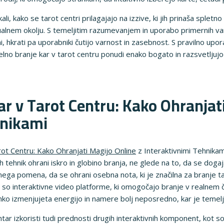
i, kako se tarot centri prilagajajo na izzive, ki jih prinaša spletn
ualnem okolju. S temeljitim razumevanjem in uporabo primernih va
, hkrati pa uporabniki čutijo varnost in zasebnost. S pravilno upo
lno branje kar v tarot centru ponudi enako bogato in razsvetljujoče
ar v Tarot Centru: Kako Ohranjat
hnikami
rot Centru: Kako Ohranjati Magijo Online
z Interaktivnimi Tehnikami
h tehnik ohrani iskro in globino branja, ne glede na to, da se doga
učnega pomena, da se ohrani osebna nota, ki je značilna za branje ta
so interaktivne video platforme, ki omogočajo branje v realnem čas
lahko izmenjujeta energijo in namere bolj neposredno, kar je teme
tar izkoristi tudi prednosti drugih interaktivnih komponent, kot so