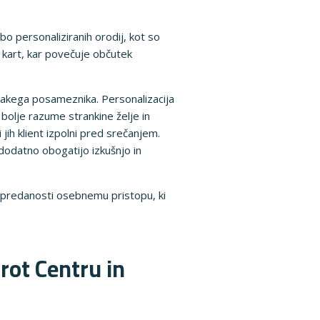
o personaliziranih orodij, kot so
o kart, kar povečuje občutek
sakega posameznika. Personalizacija
olje razume strankine želje in
jih klient izpolni pred srečanjem.
 dodatno obogatijo izkušnjo in
in predanosti osebnemu pristopu, ki
rot Centru in