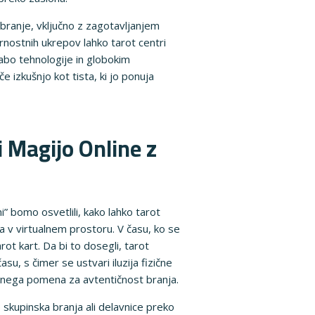
o branje, vključno z zagotavljanjem
rnostnih ukrepov lahko tarot centri
rabo tehnologije in globokim
 izkušnjo kot tista, ki jo ponuja
i Magijo Online z
” bomo osvetlili, kako lahko tarot
ja v virtualnem prostoru. V času, ko se
rot kart. Da bi to dosegli, tarot
u, s čimer se ustvari iluzija fizične
ljnega pomena za avtentičnost branja.
 skupinska branja ali delavnice preko