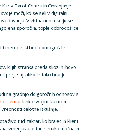
e Kar v Tarot Centru in Ohranjanje
oje moči, ko se seli v digitalni
povedovanja. V virtualnem okolju se
lagojena sporočila, tople dobrodošlice
viti metode, ki bodo omogočale
, ki jih stranka preda skozi njihovo
li prej, saj lahko le tako branje
udi na gradnjo dolgoročnih odnosov s
rot centar
lahko svojim klientom
i vrednosti celotne izkušnje.
a živo tudi takrat, ko bralec in klient
hovna izmenjava ostane enako močna in