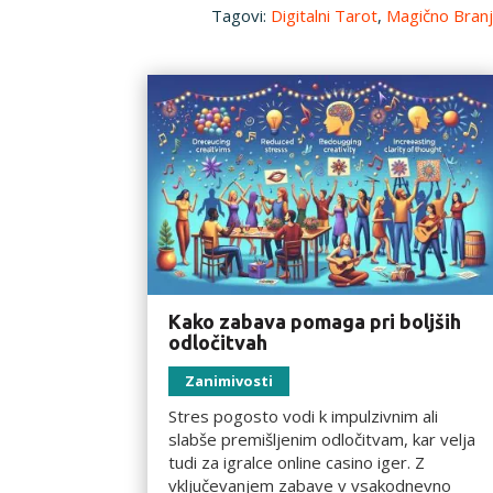
Tagovi:
Digitalni Tarot
,
Magično Bran
Kako zabava pomaga pri boljših
odločitvah
Zanimivosti
Stres pogosto vodi k impulzivnim ali
slabše premišljenim odločitvam, kar velja
tudi za igralce online casino iger. Z
vključevanjem zabave v vsakodnevno