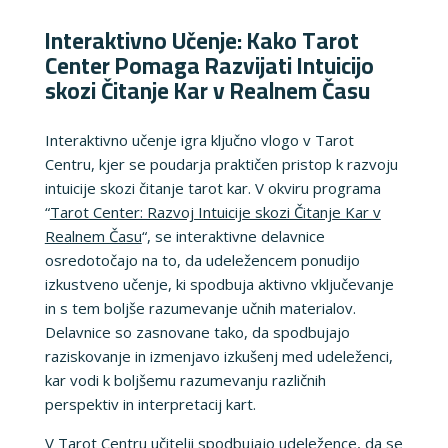
Interaktivno Učenje: Kako Tarot
Center Pomaga Razvijati Intuicijo
skozi Čitanje Kar v Realnem Času
Interaktivno učenje igra ključno vlogo v Tarot
Centru, kjer se poudarja praktičen pristop k razvoju
intuicije skozi čitanje tarot kar. V okviru programa
“
Tarot Center: Razvoj Intuicije skozi Čitanje Kar v
Realnem Času
“, se interaktivne delavnice
osredotočajo na to, da udeležencem ponudijo
izkustveno učenje, ki spodbuja aktivno vključevanje
in s tem boljše razumevanje učnih materialov.
Delavnice so zasnovane tako, da spodbujajo
raziskovanje in izmenjavo izkušenj med udeleženci,
kar vodi k boljšemu razumevanju različnih
perspektiv in interpretacij kart.
V Tarot Centru učitelji spodbujajo udeležence, da se