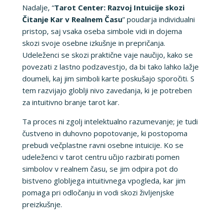
Nadalje, “
Tarot Center: Razvoj Intuicije skozi
Čitanje Kar v Realnem Času
” poudarja individualni
pristop, saj vsaka oseba simbole vidi in dojema
skozi svoje osebne izkušnje in prepričanja.
Udeleženci se skozi praktične vaje naučijo, kako se
povezati z lastno podzavestjo, da bi tako lahko lažje
doumeli, kaj jim simboli karte poskušajo sporočiti. S
tem razvijajo globlji nivo zavedanja, ki je potreben
za intuitivno branje tarot kar.
Ta proces ni zgolj intelektualno razumevanje; je tudi
čustveno in duhovno popotovanje, ki postopoma
prebudi večplastne ravni osebne intuicije. Ko se
udeleženci v tarot centru učijo razbirati pomen
simbolov v realnem času, se jim odpira pot do
bistveno globljega intuitivnega vpogleda, kar jim
pomaga pri odločanju in vodi skozi življenjske
preizkušnje.