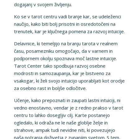
dogajanj v svojem življenju.
Ko se v tarot centru vadi branje kar, se udeleženci
naučijo, kako biti bolj prisotni in osredotočeni na
trenutek, kar je ključnega pomena za razvoj intuicije.
Delavnice, ki temeljijo na branju tarota v realnem
času, posamezniku omogočajo, da v varnem in
podpornem okolju spoznava moč lastne intuicije.
Tarot Center tako spodbuja razvoj osebne
modrosti in samozaupanja, kar je bistveno za
vsakogar, ki želi svojo intuicijo uporabljati kot orodje
za osebno rast in boljše odločitve.
Učenje, kako prepoznati in zaupati lastni intuiciji, ni
vedno enostavno, vendar je z redno prakso v tarot
centru to lahko dosegljiv cilj. Karte postanejo
ogledalo, ki odraža ne le naše globlje želje in
strahove, ampak tudi nevidne niti, ki povezujejo
naša notranja doživetja z zunanjim svetom. S tem,