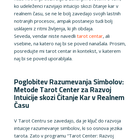
ko udeleženci razvijajo intuicijo skozi čitanje kar v
realnem času, se ne le bolj zavedajo svojih lastnih
notranjih procesov, ampak postanejo tudi bolj
usklajeni z ritmi življenja, ki jih obdaja.
Seveda, vendar niste navedli
tarot centar
, ali
vsebine, na katero naj bi se poved nanašala. Prosim,
posredujte mi tarot centar in kontekst, v katerem
naj bi se poved uporabljala.
Poglobitev Razumevanja Simbolov:
Metode Tarot Center za Razvoj
Intuicije skozi Čitanje Kar v Realnem
Času
V Tarot Centru se zavedajo, da je ključ do razvoja
intuicije razumevanje simbolov, ki so osnova jezika
tarota. Zato v programu “Tarot Center: Razvoj