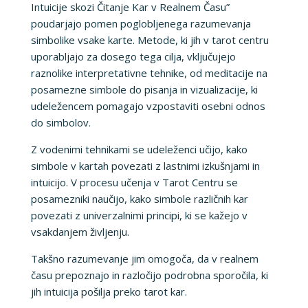
Intuicije skozi Čitanje Kar v Realnem Času”
poudarjajo pomen poglobljenega razumevanja
simbolike vsake karte. Metode, ki jih v tarot centru
uporabljajo za dosego tega cilja, vključujejo
raznolike interpretativne tehnike, od meditacije na
posamezne simbole do pisanja in vizualizacije, ki
udeležencem pomagajo vzpostaviti osebni odnos
do simbolov.
Z vodenimi tehnikami se udeleženci učijo, kako
simbole v kartah povezati z lastnimi izkušnjami in
intuicijo. V procesu učenja v Tarot Centru se
posamezniki naučijo, kako simbole različnih kar
povezati z univerzalnimi principi, ki se kažejo v
vsakdanjem življenju.
Takšno razumevanje jim omogoča, da v realnem
času prepoznajo in razločijo podrobna sporočila, ki
jih intuicija pošilja preko tarot kar.