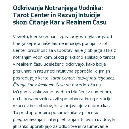
Odkrivanje Notranjega Vodnika:
Tarot Center in Razvoj Intuicije
skozi Čitanje Kar v Realnem Času
V svetu, kjer so zunanji vplivi pogosto glasnejši od
tihega šepeta naše lastne intuicije, ponuja Tarot
Center priložnost za vzpostavljanje globljega stika z
notranjim vodnikom. Skozi praktično aplikacijo tarota
v realnem času udeleženci odkrivajo, kako bolje
prisluhniti in razumeti intuitivna sporočila, ki jim jih
posredujejo karte.
Tarot Center: Razvoj Intuicije skozi
Čitanje Kar v Realnem Času
se osredotoča na
izčrpno raziskovanje osebnih izkušenj z namenom,
da bi posameznik razvil sposobnost interpretacije
vzorcev in simbolov, ki se pojavljajo v naboru kar.
Ta pristop podpira posameznike v procesu
prepoznavanja in interpretiranja intuitivnih uvidov, ki
jih lahko uporabljajo za odločitve in razumevanje