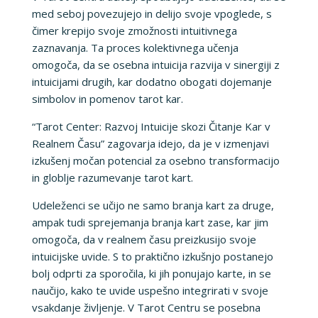
med seboj povezujejo in delijo svoje vpoglede, s
čimer krepijo svoje zmožnosti intuitivnega
zaznavanja. Ta proces kolektivnega učenja
omogoča, da se osebna intuicija razvija v sinergiji z
intuicijami drugih, kar dodatno obogati dojemanje
simbolov in pomenov tarot kar.
“Tarot Center: Razvoj Intuicije skozi Čitanje Kar v
Realnem Času” zagovarja idejo, da je v izmenjavi
izkušenj močan potencial za osebno transformacijo
in globlje razumevanje tarot kart.
Udeleženci se učijo ne samo branja kart za druge,
ampak tudi sprejemanja branja kart zase, kar jim
omogoča, da v realnem času preizkusijo svoje
intuicijske uvide. S to praktično izkušnjo postanejo
bolj odprti za sporočila, ki jih ponujajo karte, in se
naučijo, kako te uvide uspešno integrirati v svoje
vsakdanje življenje. V Tarot Centru se posebna