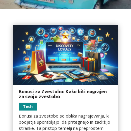
Bonusi za Zvestobo: Kako biti nagrajen
za svojo zvestobo
Tech
Bonusi za zvestobo so oblika nagrajevanja, ki
podjetja uporabljajo, da pritegnejo in zadržijo
stranke. Ta pristop temelji na preprostem