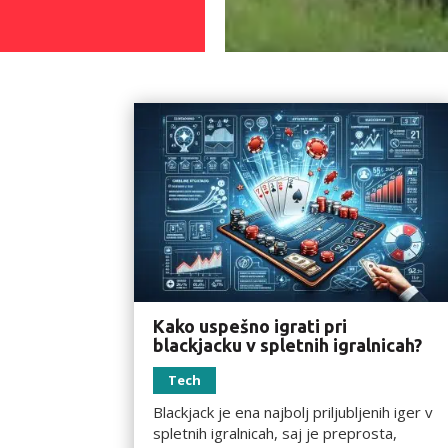
Kako uspešno igrati pri
blackjacku v spletnih igralnicah?
Tech
Blackjack je ena najbolj priljubljenih iger v
spletnih igralnicah, saj je preprosta,