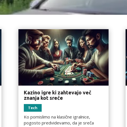
Kazino igre ki zahtevajo več
znanja kot sreče
Tech
Ko pomislimo na klasične igralnice,
pogosto predvidevamo, da je sreča