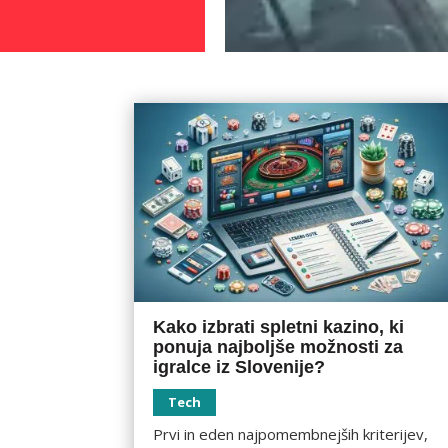
Kako izbrati spletni kazino, ki
ponuja najboljše možnosti za
igralce iz Slovenije?
Tech
Prvi in eden najpomembnejših kriterijev,