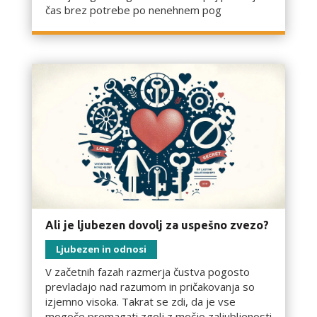
čas brez potrebe po nenehnem pog
Ali je ljubezen dovolj za uspešno zvezo?
Ljubezen in odnosi
V začetnih fazah razmerja čustva pogosto
prevladajo nad razumom in pričakovanja so
izjemno visoka. Takrat se zdi, da je vse
mogoče premagati zgolj z močjo zaljubljenosti