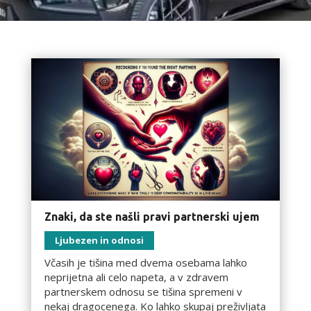
Znaki, da ste našli pravi partnerski ujem
Ljubezen in odnosi
Včasih je tišina med dvema osebama lahko
neprijetna ali celo napeta, a v zdravem
partnerskem odnosu se tišina spremeni v
nekaj dragocenega. Ko lahko skupaj preživljata