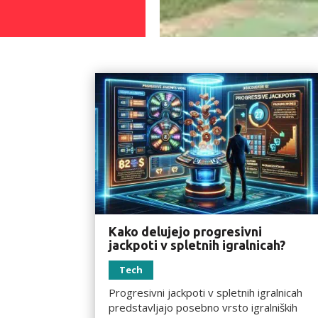
Kako delujejo progresivni
jackpoti v spletnih igralnicah?
Tech
Progresivni jackpoti v spletnih igralnicah
predstavljajo posebno vrsto igralniških