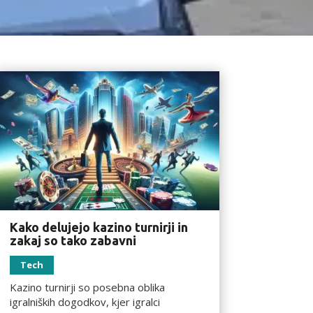
Kako delujejo kazino turnirji in
zakaj so tako zabavni
Tech
Kazino turnirji so posebna oblika
igralniških dogodkov, kjer igralci