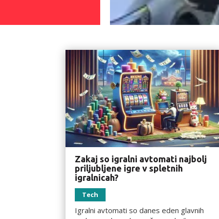
Zakaj so igralni avtomati najbolj
priljubljene igre v spletnih
igralnicah?
Tech
Igralni avtomati so danes eden glavnih