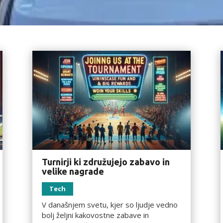
Turnirji ki združujejo zabavo in
velike nagrade
Tech
V današnjem svetu, kjer so ljudje vedno
bolj željni kakovostne zabave in