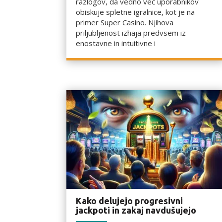
razlogov, da vedno več uporabnikov
obiskuje spletne igralnice, kot je na
primer Super Casino. Njihova
priljubljenost izhaja predvsem iz
enostavne in intuitivne i
Kako delujejo progresivni
jackpoti in zakaj navdušujejo