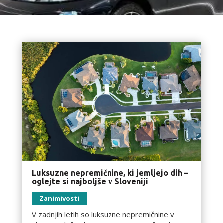
Luksuzne nepremičnine, ki jemljejo dih –
oglejte si najboljše v Sloveniji
Zanimivosti
V zadnjih letih so luksuzne nepremičnine v