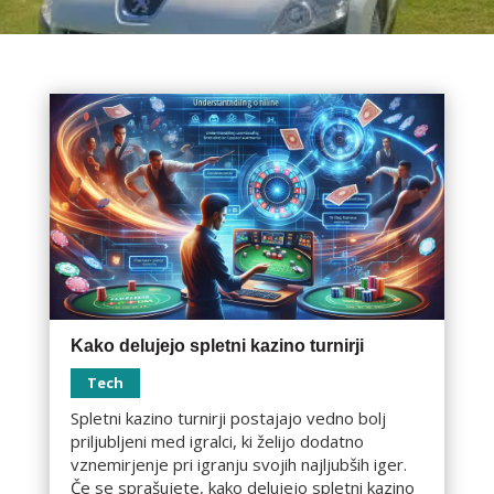
Kako delujejo spletni kazino turnirji
Tech
Spletni kazino turnirji postajajo vedno bolj
priljubljeni med igralci, ki želijo dodatno
vznemirjenje pri igranju svojih najljubših iger.
Če se sprašujete, kako delujejo spletni kazino