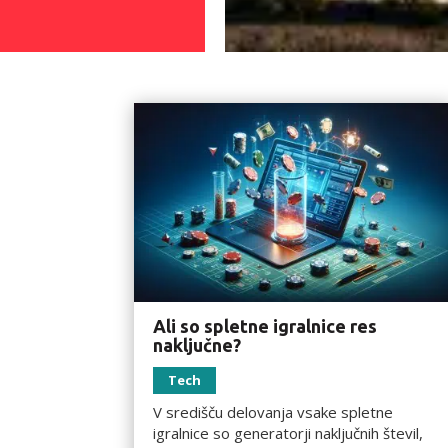
Ali so spletne igralnice res
naključne?
Tech
V središču delovanja vsake spletne
igralnice so generatorji naključnih števil,