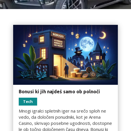
Bonusi ki jih najdeš samo ob polnoči
Tech
Mnogi igralci spletnih iger na srečo sploh ne
vedo, da določeni ponudniki, kot je Arena
Casino, skrivajo posebne ugodnosti, dostopne
le ob točno določenem času dneva. Bonusi ki