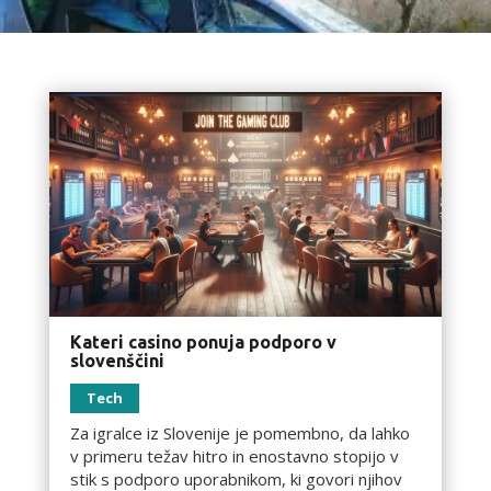
Kateri casino ponuja podporo v
slovenščini
Tech
Za igralce iz Slovenije je pomembno, da lahko
v primeru težav hitro in enostavno stopijo v
stik s podporo uporabnikom, ki govori njihov