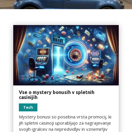
Vse o mystery bonusih v spletnih
casinijih
Tech
Mystery bonusi so posebna vrsta promocij, ki
jih spletni casinoji uporabljajo za nagrajevanje
svojih igralcev na nepredvidljiv in vznemirljiv