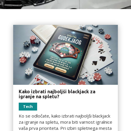
Kako izbrati najboljši blackjack za
igranje na spletu?
Tech
Ko se odločate, kako izbrati najboljši blackjack
za igranje na spletu, mora biti varnost igralnice
vaša prva prioriteta. Pri izbiri spletnega mesta