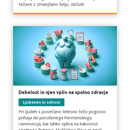
težave z zmanjšano željo, občutk
Debelost in njen vpliv na spolno zdravje
Ljubezen in odnosi
Pri ljudeh s povečano telesno težo pogosto
prihaja do porušenega hormonskega
ravnovesja, kar lahko vpliva na kakovost
spolnega življenja. Maščobno tkivo ni zgolj