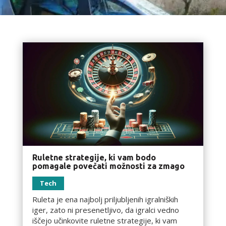
Ruletne strategije, ki vam bodo
pomagale povečati možnosti za zmago
Tech
Ruleta je ena najbolj priljubljenih igralniških
iger, zato ni presenetljivo, da igralci vedno
iščejo učinkovite ruletne strategije, ki vam