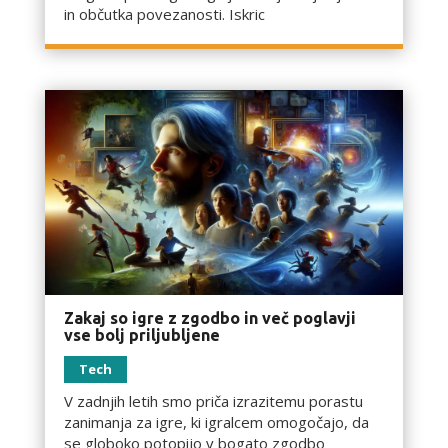
in občutka povezanosti. Iskric
Zakaj so igre z zgodbo in več poglavji
vse bolj priljubljene
Tech
V zadnjih letih smo priča izrazitemu porastu
zanimanja za igre, ki igralcem omogočajo, da
se globoko potopijo v bogato zgodbo