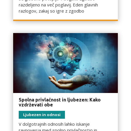
razdeljeno na več poglavij. Eden glavnih
razlogov, zakaj so igre z zgodbo
Spolna privlačnost in ljubezen: Kako
vzdrževati obe
Ljubezen in odnosi
V dolgotrajnih odnosih lahko iskanje
ravnovesja med spolno privlačnostjo in