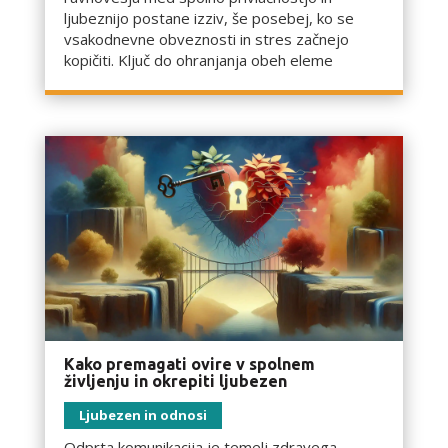
ljubeznijo postane izziv, še posebej, ko se
vsakodnevne obveznosti in stres začnejo
kopičiti. Ključ do ohranjanja obeh eleme
Kako premagati ovire v spolnem
življenju in okrepiti ljubezen
Ljubezen in odnosi
Odprta komunikacija je temelj zdravega