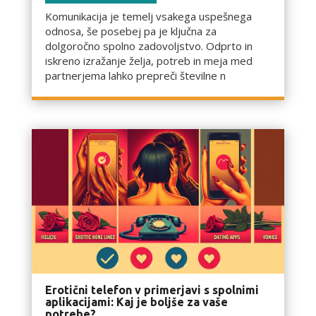
Komunikacija je temelj vsakega uspešnega
odnosa, še posebej pa je ključna za
dolgoročno spolno zadovoljstvo. Odprto in
iskreno izražanje želja, potreb in meja med
partnerjema lahko prepreči številne n
Erotični telefon v primerjavi s spolnimi
aplikacijami: Kaj je boljše za vaše
potrebe?