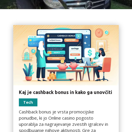
Kaj je cashback bonus in kako ga unovčiti
Tech
Cashback bonus je vrsta promocijske
ponudbe, ki jo Online casino pogosto
uporablja za nagrajevanje zvestih igralcev in
spodbujanje njihove aktivnosti. Gre za