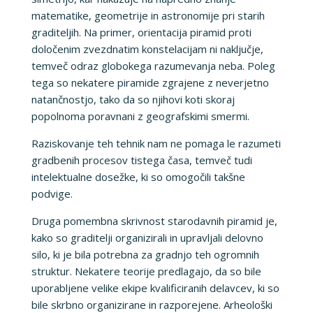
matematike, geometrije in astronomije pri starih
graditeljih. Na primer, orientacija piramid proti
določenim zvezdnatim konstelacijam ni naključje,
temveč odraz globokega razumevanja neba. Poleg
tega so nekatere piramide zgrajene z neverjetno
natančnostjo, tako da so njihovi koti skoraj
popolnoma poravnani z geografskimi smermi.
Raziskovanje teh tehnik nam ne pomaga le razumeti
gradbenih procesov tistega časa, temveč tudi
intelektualne dosežke, ki so omogočili takšne
podvige.
Druga pomembna skrivnost starodavnih piramid je,
kako so graditelji organizirali in upravljali delovno
silo, ki je bila potrebna za gradnjo teh ogromnih
struktur. Nekatere teorije predlagajo, da so bile
uporabljene velike ekipe kvalificiranih delavcev, ki so
bile skrbno organizirane in razporejene. Arheološki