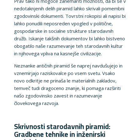
Prav tako ni mogoče zanemariti možnosti, da bi se v
nedotaknjenih delih piramid lahko skrivali pomembni
zgodovinski dokumenti. Tovrstni rokopisi ali napisi bi
lahko ponudili neposreden vpogled v politične,
gospodarske in socialne strukture starodavnih
družb. Iskanje takšnih dokumentov bi lahko bistveno
obogatilo naše razumevanje teh starodavnih kultur
in njihovega vpliva na kasnejše civilizacije.
Neznanke antičnih piramid še naprej navdušujejo in
vznemirjajo raziskovalce po vsem svetu. Vsako
novo odkritje ne prinaša le materialnih zakladov,
temveč tudi dragoceno znanje, ki pomaga razširiti
našo zgodovinsko zavest in razumevanje
človekovega razvoja.
Skrivnosti starodavnih piramid:
Gradbene tehnike in inženirski