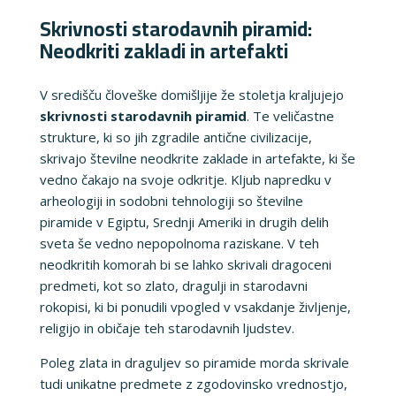
Skrivnosti starodavnih piramid:
Neodkriti zakladi in artefakti
V središču človeške domišljije že stoletja kraljujejo
skrivnosti starodavnih piramid
. Te veličastne
strukture, ki so jih zgradile antične civilizacije,
skrivajo številne neodkrite zaklade in artefakte, ki še
vedno čakajo na svoje odkritje. Kljub napredku v
arheologiji in sodobni tehnologiji so številne
piramide v Egiptu, Srednji Ameriki in drugih delih
sveta še vedno nepopolnoma raziskane. V teh
neodkritih komorah bi se lahko skrivali dragoceni
predmeti, kot so zlato, dragulji in starodavni
rokopisi, ki bi ponudili vpogled v vsakdanje življenje,
religijo in običaje teh starodavnih ljudstev.
Poleg zlata in draguljev so piramide morda skrivale
tudi unikatne predmete z zgodovinsko vrednostjo,