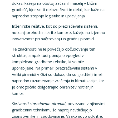
dokazi kažejo na obstoj začasnih naselij v bližini
gradbišč, kjer so ti delavci živeli in delali, kar kaže na
napredno stopnjo logistike in upravljanja.
Inženirske rešitve, kot so prezračevalni sistemi,
notranji prehodi in skrite komore, kažejo na izjemno
inovativnost pri načrtovanju in gradnji piramid.
Te značilnosti ne le povečajo občudovanje teh
struktur, ampak tudi ponujajo vpogled v
kompleksne gradbene tehnike, ki so bile
uporabljene. Na primer, prezračevalni sistemi v
Veliki piramidi v Gizi so dokaz, da so graditelji imeli
napredno razumevanje zračenja in klimatizacije, kar
je omogočalo dolgotrajno ohranitev notranjih
komor.
Skrivnosti starodavnih piramid
, povezane z njihovimi
gradbenimi tehnikami, še naprej navdušujejo
znanstvenike in zgodovinarje. Vsako novo odkritje,