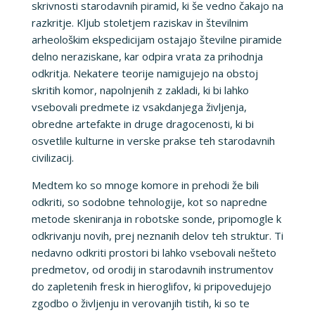
skrivnosti starodavnih piramid, ki še vedno čakajo na
razkritje. Kljub stoletjem raziskav in številnim
arheološkim ekspedicijam ostajajo številne piramide
delno neraziskane, kar odpira vrata za prihodnja
odkritja. Nekatere teorije namigujejo na obstoj
skritih komor, napolnjenih z zakladi, ki bi lahko
vsebovali predmete iz vsakdanjega življenja,
obredne artefakte in druge dragocenosti, ki bi
osvetlile kulturne in verske prakse teh starodavnih
civilizacij.
Medtem ko so mnoge komore in prehodi že bili
odkriti, so sodobne tehnologije, kot so napredne
metode skeniranja in robotske sonde, pripomogle k
odkrivanju novih, prej neznanih delov teh struktur. Ti
nedavno odkriti prostori bi lahko vsebovali nešteto
predmetov, od orodij in starodavnih instrumentov
do zapletenih fresk in hieroglifov, ki pripovedujejo
zgodbo o življenju in verovanjih tistih, ki so te