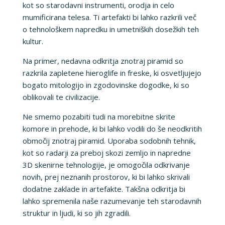
kot so starodavni instrumenti, orodja in celo
mumificirana telesa. Ti artefakti bi lahko razkrili več
o tehnološkem napredku in umetniških dosežkih teh
kultur.
Na primer, nedavna odkritja znotraj piramid so
razkrila zapletene hieroglife in freske, ki osvetljujejo
bogato mitologijo in zgodovinske dogodke, ki so
oblikovali te civilizacije.
Ne smemo pozabiti tudi na morebitne skrite
komore in prehode, ki bi lahko vodili do še neodkritih
območij znotraj piramid. Uporaba sodobnih tehnik,
kot so radarji za preboj skozi zemljo in napredne
3D skenirne tehnologije, je omogočila odkrivanje
novih, prej neznanih prostorov, ki bi lahko skrivali
dodatne zaklade in artefakte. Takšna odkritja bi
lahko spremenila naše razumevanje teh starodavnih
struktur in ljudi, ki so jih zgradili.