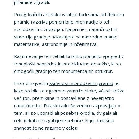
piramide zgradili.
Poleg fizičnih artefaktov lahko tudi sama arhitektura
piramid razkriva pomembne informacije o teh
starodavnih civilizacijah. Na primer, natančnost in
simetrija gradnje nakazujeta na napredno znanje
matematike, astronomije in inženirstva.
Razumevanje teh tehnik bi lahko ponudilo vpogled v
tehnološki napredek in intelektualne dosežke, ki so
omogočili gradnjo teh monumentalnih struktur.
Ena od največjih
skrivnosti starodavnih piramid
je,
kako so bile te ogromne kamnite bloke, včasih težke
več ton, premikane in postavljene z neverjetno
natančnostjo. Raziskovalci še vedno razpravljajo o
tem, ali so uporabljali posebna orodja, dvigala ali
celo nekatere izgubljene tehnike, ki jih današnja
znanost še ne razume v celoti.