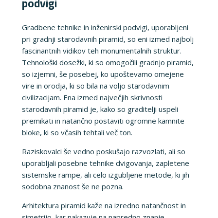
podvigi
Gradbene tehnike in inženirski podvigi, uporabljeni
pri gradnji starodavnih piramid, so eni izmed najbolj
fascinantnih vidikov teh monumentalnih struktur.
Tehnološki dosežki, ki so omogočili gradnjo piramid,
so izjemni, še posebej, ko upoštevamo omejene
vire in orodja, ki so bila na voljo starodavnim
civilizacijam. Ena izmed največjih skrivnosti
starodavnih piramid je, kako so graditelji uspeli
premikati in natančno postaviti ogromne kamnite
bloke, ki so včasih tehtali več ton.
Raziskovalci še vedno poskušajo razvozlati, ali so
uporabljali posebne tehnike dvigovanja, zapletene
sistemske rampe, ali celo izgubljene metode, ki jih
sodobna znanost še ne pozna.
Arhitektura piramid kaže na izredno natančnost in
simetrijo, kar nakazuje na napredno znanje