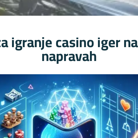
a igranje casino iger n
napravah