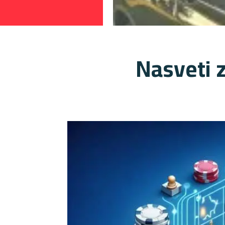
Nasveti z