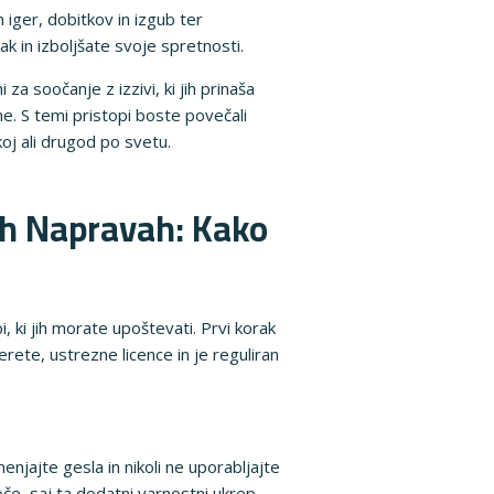
 iger, dobitkov in izgub ter
pak in izboljšate svoje spretnosti.
a soočanje z izzivi, ki jih prinaša
ne. S temi pristopi boste povečali
koj ali drugod po svetu.
nih Napravah: Kako
 ki jih morate upoštevati. Prvi korak
erete, ustrezne licence in je reguliran
njajte gesla in nikoli ne uporabljajte
če, saj ta dodatni varnostni ukrep