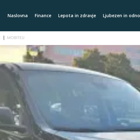
Naslovna
Finance
Lepota in zdravje
Ljubezen in odno