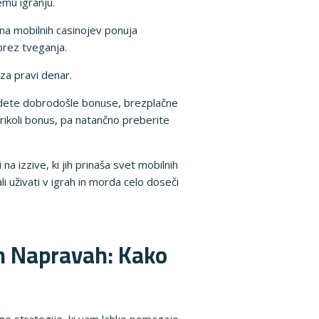
emu igranju.
ina mobilnih casinojev ponuja
 brez tveganja.
za pravi denar.
najdete dobrodošle bonuse, brezplačne
rikoli bonus, pa natančno preberite
a izzive, ki jih prinaša svet mobilnih
i uživati v igrah in morda celo doseči
ih Napravah: Kako