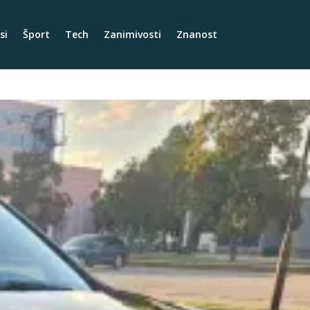
si
Šport
Tech
Zanimivosti
Znanost