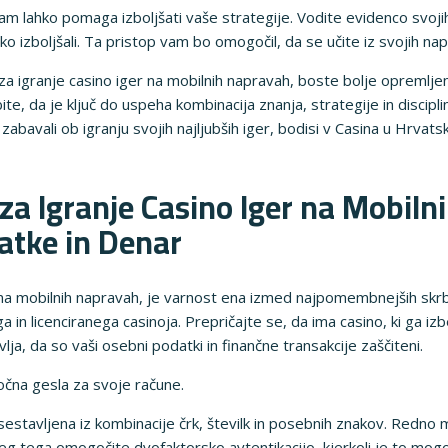
 vam lahko pomaga izboljšati vaše strategije. Vodite evidenco svojih
ahko izboljšali. Ta pristop vam bo omogočil, da se učite iz svojih na
igranje casino iger na mobilnih napravah, boste bolje opremljeni z
te, da je ključ do uspeha kombinacija znanja, strategije in discipli
abavali ob igranju svojih najljubših iger, bodisi v Casina u Hrvats
za Igranje Casino Iger na Mobil
datke in Denar
 na mobilnih napravah, je varnost ena izmed najpomembnejših skrbi,
a in licenciranega casinoja. Prepričajte se, da ima casino, ki ga izb
lja, da so vaši osebni podatki in finančne transakcije zaščiteni.
čna gesla za svoje račune.
estavljena iz kombinacije črk, številk in posebnih znakov. Redno me
eg tega omogočite dvofaktorsko avtentikacijo, kjerkoli je to mogo