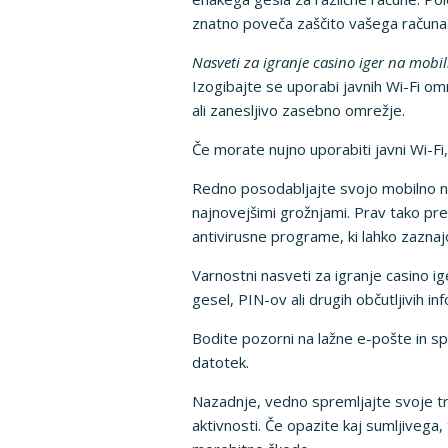
znatno poveča zaščito vašega računa
Nasveti za igranje casino iger na mob
Izogibajte se uporabi javnih Wi-Fi o
ali zanesljivo zasebno omrežje.
Če morate nujno uporabiti javni Wi-Fi
Redno posodabljajte svojo mobilno nap
najnovejšimi grožnjami. Prav tako pre
antivirusne programe, ki lahko zazna
Varnostni nasveti za igranje casino ig
gesel, PIN-ov ali drugih občutljivih in
Bodite pozorni na lažne e-pošte in spo
datotek.
Nazadnje, vedno spremljajte svoje tr
aktivnosti. Če opazite kaj sumljivega,