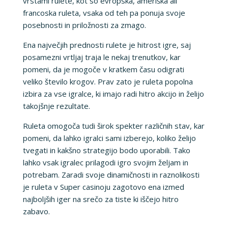
vrstami rulete, kot so evropska, ameriška ali
francoska ruleta, vsaka od teh pa ponuja svoje
posebnosti in priložnosti za zmago.
Ena največjih prednosti rulete je hitrost igre, saj
posamezni vrtljaj traja le nekaj trenutkov, kar
pomeni, da je mogoče v kratkem času odigrati
veliko število krogov. Prav zato je ruleta popolna
izbira za vse igralce, ki imajo radi hitro akcijo in želijo
takojšnje rezultate.
Ruleta omogoča tudi širok spekter različnih stav, kar
pomeni, da lahko igralci sami izberejo, koliko želijo
tvegati in kakšno strategijo bodo uporabili. Tako
lahko vsak igralec prilagodi igro svojim željam in
potrebam. Zaradi svoje dinamičnosti in raznolikosti
je ruleta v Super casinoju zagotovo ena izmed
najboljših iger na srečo za tiste ki iščejo hitro
zabavo.