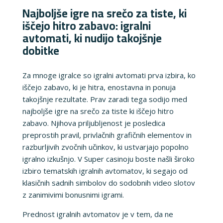
Najboljše igre na srečo za tiste, ki
iščejo hitro zabavo: igralni
avtomati, ki nudijo takojšnje
dobitke
Za mnoge igralce so igralni avtomati prva izbira, ko
iščejo zabavo, ki je hitra, enostavna in ponuja
takojšnje rezultate. Prav zaradi tega sodijo med
najboljše igre na srečo za tiste ki iščejo hitro
zabavo. Njihova priljubljenost je posledica
preprostih pravil, privlačnih grafičnih elementov in
razburljivih zvočnih učinkov, ki ustvarjajo popolno
igralno izkušnjo. V Super casinoju boste našli široko
izbiro tematskih igralnih avtomatov, ki segajo od
klasičnih sadnih simbolov do sodobnih video slotov
z zanimivimi bonusnimi igrami.
Prednost igralnih avtomatov je v tem, da ne