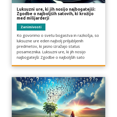
Luksuzni ure, ki jih nosijo najbogatejši:
Zgodbe o najboljših satovih, ki krožijo
med milijarderji
Zanimivosti
Ko govorimo o svetu bogastva in razkošja, so
luksuzne ure eden najbolj priljubljenih
predmetov, ki jasno izražajo status
posameznika. Luksuzni ure, ki jih nosijo
najbogatejši: Zgodbe o najboljših sato