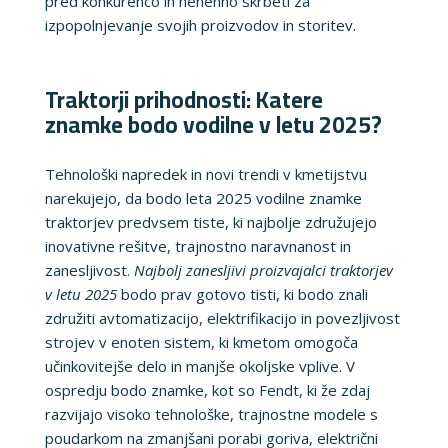
pred konkurenco in nenehno skrbeti za
izpopolnjevanje svojih proizvodov in storitev.
Traktorji prihodnosti: Katere
znamke bodo vodilne v letu 2025?
Tehnološki napredek in novi trendi v kmetijstvu
narekujejo, da bodo leta 2025 vodilne znamke
traktorjev predvsem tiste, ki najbolje združujejo
inovativne rešitve, trajnostno naravnanost in
zanesljivost.
Najbolj zanesljivi proizvajalci traktorjev
v letu 2025
bodo prav gotovo tisti, ki bodo znali
združiti avtomatizacijo, elektrifikacijo in povezljivost
strojev v enoten sistem, ki kmetom omogoča
učinkovitejše delo in manjše okoljske vplive. V
ospredju bodo znamke, kot so Fendt, ki že zdaj
razvijajo visoko tehnološke, trajnostne modele s
poudarkom na zmanjšani porabi goriva, električni