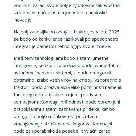
vodilnimi zaradi svoje dolge zgodovine kakovostnih
izdelkov in močne usmerjenosti v tehnološke
inovacije.
Najbolj zanesljivi proizvajalci traktorjev v letu 2025
se bodo od konkurence razlikovali po sposobnosti
integracije pametnih tehnologij v svoje izdelke.
Med temi tehnologijami bodo sistemi umetne
inteligence, senzorji za precizno obdelovanje tal ter
avtonomni nadzorni sistemi, ki bodo omogočali
optimalno izrabo vseh virov na kmetiji. Vzporedno s
traktorji bodo proizvajalci veliko pozornosti namenili
tudi drugim kmetijskim strojem, predvsem
kombajnom. Kombajni prihodnosti bodo opremljeni
z izboljšanimi sistemi zaznavanja pridelka, kar bo
omogočilo boljšo učinkovitost pri žetvi ter
zmanjševanje stroškov dela in goriva. Kombajni
bodo za uporabnike še posebej privlačni zaradi