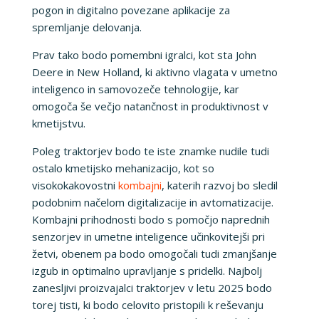
pogon in digitalno povezane aplikacije za
spremljanje delovanja.
Prav tako bodo pomembni igralci, kot sta John
Deere in New Holland, ki aktivno vlagata v umetno
inteligenco in samovozeče tehnologije, kar
omogoča še večjo natančnost in produktivnost v
kmetijstvu.
Poleg traktorjev bodo te iste znamke nudile tudi
ostalo kmetijsko mehanizacijo, kot so
visokokakovostni
kombajni
, katerih razvoj bo sledil
podobnim načelom digitalizacije in avtomatizacije.
Kombajni prihodnosti bodo s pomočjo naprednih
senzorjev in umetne inteligence učinkovitejši pri
žetvi, obenem pa bodo omogočali tudi zmanjšanje
izgub in optimalno upravljanje s pridelki. Najbolj
zanesljivi proizvajalci traktorjev v letu 2025 bodo
torej tisti, ki bodo celovito pristopili k reševanju