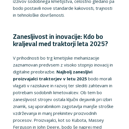
izzivov sodobnega kmetijstva, celostno gledano pa
bodo postavili nove standarde kakovosti, trajnosti
in tehnološke dovršenosti.
Zanesljivost in inovacije: Kdo bo
kraljeval med traktorji leta 2025?
V prihodnosti bo trg kmetijske mehanizacije
zaznamovan predvsem z visoko stopnjo inovacij in
digitalne preobrazbe.
Najbolj zanesljivi
proizvajalci traktorjev v letu 2025
bodo morali
vlagati v raziskave in razvoj ter slediti zahtevam in
potrebam sodobnih kmetovalcev. Ob tem bo
zanesljivost strojev ostala ključni dejavnik pri izbiri
znamk, saj uporabnikom zagotavlja manjše stroške
vzdrževanja in manj prekinitev proizvodnih
procesov. Proizvajalci, kot so Kubota, Massey
Ferguson in John Deere, bodo še naprej med