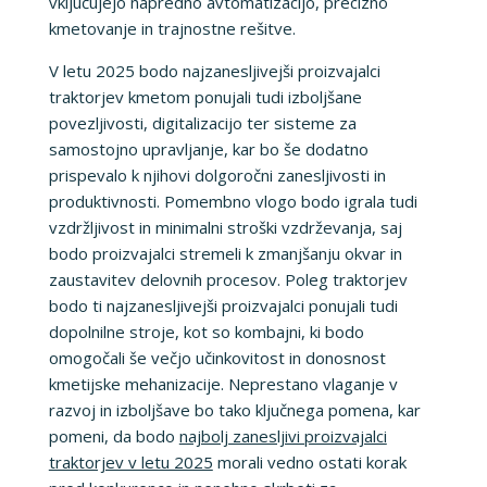
vključujejo napredno avtomatizacijo, precizno
kmetovanje in trajnostne rešitve.
V letu 2025 bodo najzanesljivejši proizvajalci
traktorjev kmetom ponujali tudi izboljšane
povezljivosti, digitalizacijo ter sisteme za
samostojno upravljanje, kar bo še dodatno
prispevalo k njihovi dolgoročni zanesljivosti in
produktivnosti. Pomembno vlogo bodo igrala tudi
vzdržljivost in minimalni stroški vzdrževanja, saj
bodo proizvajalci stremeli k zmanjšanju okvar in
zaustavitev delovnih procesov. Poleg traktorjev
bodo ti najzanesljivejši proizvajalci ponujali tudi
dopolnilne stroje, kot so kombajni, ki bodo
omogočali še večjo učinkovitost in donosnost
kmetijske mehanizacije. Neprestano vlaganje v
razvoj in izboljšave bo tako ključnega pomena, kar
pomeni, da bodo
najbolj zanesljivi proizvajalci
traktorjev v letu 2025
morali vedno ostati korak