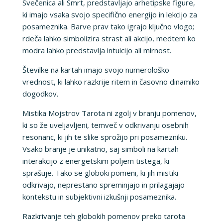
Svečenica ali Smrt, predstavljajo arhetipske figure,
ki imajo vsaka svojo specifično energijo in lekcijo za
posameznika. Barve prav tako igrajo ključno vlogo;
rdeča lahko simbolizira strast ali akcijo, medtem ko
modra lahko predstavlja intuicijo ali mirnost.
Številke na kartah imajo svojo numerološko
vrednost, ki lahko razkrije ritem in časovno dinamiko
dogodkov.
Mistika Mojstrov Tarota ni zgolj v branju pomenov,
ki so že uveljavljeni, temveč v odkrivanju osebnih
resonanc, ki jih te slike sprožijo pri posamezniku.
Vsako branje je unikatno, saj simboli na kartah
interakcijo z energetskim poljem tistega, ki
sprašuje. Tako se globoki pomeni, ki jih mistiki
odkrivajo, neprestano spreminjajo in prilagajajo
kontekstu in subjektivni izkušnji posameznika.
Razkrivanje teh globokih pomenov preko tarota