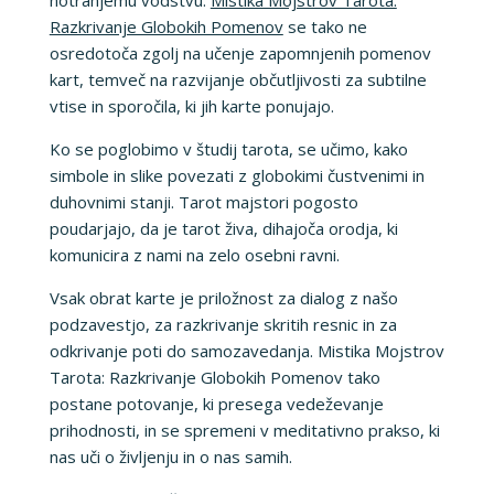
Razkrivanje Globokih Pomenov
se tako ne
osredotoča zgolj na učenje zapomnjenih pomenov
kart, temveč na razvijanje občutljivosti za subtilne
vtise in sporočila, ki jih karte ponujajo.
Ko se poglobimo v študij tarota, se učimo, kako
simbole in slike povezati z globokimi čustvenimi in
duhovnimi stanji. Tarot majstori pogosto
poudarjajo, da je tarot živa, dihajoča orodja, ki
komunicira z nami na zelo osebni ravni.
Vsak obrat karte je priložnost za dialog z našo
podzavestjo, za razkrivanje skritih resnic in za
odkrivanje poti do samozavedanja. Mistika Mojstrov
Tarota: Razkrivanje Globokih Pomenov tako
postane potovanje, ki presega vedeževanje
prihodnosti, in se spremeni v meditativno prakso, ki
nas uči o življenju in o nas samih.