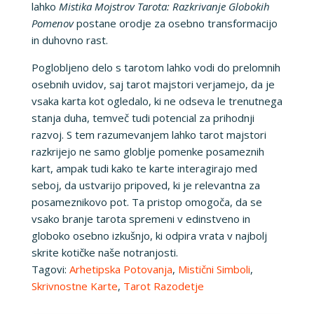
lahko
Mistika Mojstrov Tarota: Razkrivanje Globokih
Pomenov
postane orodje za osebno transformacijo
in duhovno rast.
Poglobljeno delo s tarotom lahko vodi do prelomnih
osebnih uvidov, saj tarot majstori verjamejo, da je
vsaka karta kot ogledalo, ki ne odseva le trenutnega
stanja duha, temveč tudi potencial za prihodnji
razvoj. S tem razumevanjem lahko tarot majstori
razkrijejo ne samo globlje pomenke posameznih
kart, ampak tudi kako te karte interagirajo med
seboj, da ustvarijo pripoved, ki je relevantna za
posameznikovo pot. Ta pristop omogoča, da se
vsako branje tarota spremeni v edinstveno in
globoko osebno izkušnjo, ki odpira vrata v najbolj
skrite kotičke naše notranjosti.
Tagovi:
Arhetipska Potovanja
,
Mistični Simboli
,
Skrivnostne Karte
,
Tarot Razodetje