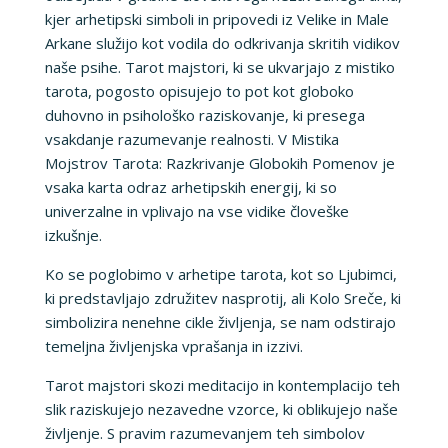
kjer arhetipski simboli in pripovedi iz Velike in Male
Arkane služijo kot vodila do odkrivanja skritih vidikov
naše psihe. Tarot majstori, ki se ukvarjajo z mistiko
tarota, pogosto opisujejo to pot kot globoko
duhovno in psihološko raziskovanje, ki presega
vsakdanje razumevanje realnosti. V Mistika
Mojstrov Tarota: Razkrivanje Globokih Pomenov je
vsaka karta odraz arhetipskih energij, ki so
univerzalne in vplivajo na vse vidike človeške
izkušnje.
Ko se poglobimo v arhetipe tarota, kot so Ljubimci,
ki predstavljajo združitev nasprotij, ali Kolo Sreče, ki
simbolizira nenehne cikle življenja, se nam odstirajo
temeljna življenjska vprašanja in izzivi.
Tarot majstori skozi meditacijo in kontemplacijo teh
slik raziskujejo nezavedne vzorce, ki oblikujejo naše
življenje. S pravim razumevanjem teh simbolov