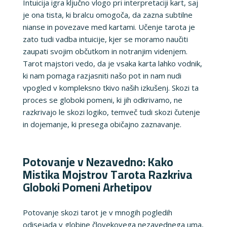
Intuicija igra ključno vlogo pri interpretaciji kart, saj
je ona tista, ki bralcu omogoča, da zazna subtilne
nianse in povezave med kartami. Učenje tarota je
zato tudi vadba intuicije, kjer se moramo naučiti
zaupati svojim občutkom in notranjim videnjem.
Tarot majstori vedo, da je vsaka karta lahko vodnik,
ki nam pomaga razjasniti našo pot in nam nudi
vpogled v kompleksno tkivo naših izkušenj. Skozi ta
proces se globoki pomeni, ki jih odkrivamo, ne
razkrivajo le skozi logiko, temveč tudi skozi čutenje
in dojemanje, ki presega običajno zaznavanje.
Potovanje v Nezavedno: Kako
Mistika Mojstrov Tarota Razkriva
Globoki Pomeni Arhetipov
Potovanje skozi tarot je v mnogih pogledih
odisejada v globine človekovega nezavednega uma,