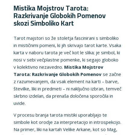
Mistika Mojstrov Tarota:
Razkrivanje Globokih Pomenov
skozi Simboliko Kart
Tarot majstori so že stoletja fascinirani s simboliko
in mističnimi pomeni, ki jih skrivajo tarot karte. Vsaka
karta v naboru tarota je več kot le slika; je simbol, ki
nosi v sebi večplastne pomenke, ki segajo globoko
v kolektivno nezavedno.
Mistika Mojstrov
Tarota: Razkrivanje Globokih Pomenov
se začne
z razumevanjem, da vsak element na karti – barve,
številke, liki in predmeti – ni naključno izbran, temveč
skrbno izdelan, da prenaša določena sporočila in
uvide.
V procesu branja tarota mistiki uporabljajo te
simbole kot orodje za interpretacijo in introspekcijo.
Na primer, liki na kartah Velike Arkane, kot so Mag,