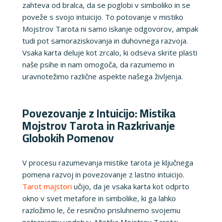
zahteva od bralca, da se poglobi v simboliko in se
poveže s svojo intuicijo. To potovanje v mistiko
Mojstrov Tarota ni samo iskanje odgovorov, ampak
tudi pot samoraziskovanja in duhovnega razvoja.
Vsaka karta deluje kot zrcalo, ki odseva skrite plasti
naše psihe in nam omogoča, da razumemo in
uravnotežimo različne aspekte našega življenja.
Povezovanje z Intuicijo: Mistika
Mojstrov Tarota in Razkrivanje
Globokih Pomenov
V procesu razumevanja mistike tarota je ključnega
pomena razvoj in povezovanje z lastno intuicijo.
Tarot majstori
učijo, da je vsaka karta kot odprto
okno v svet metafore in simbolike, ki ga lahko
razložimo le, če resnično prisluhnemo svojemu
notranjemu vodstvu.
Mistika Mojstrov Tarota: