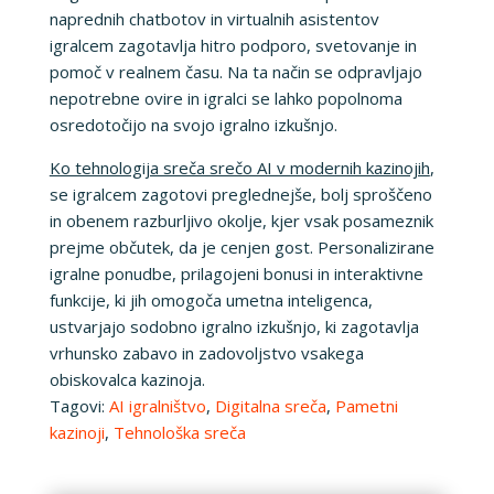
naprednih chatbotov in virtualnih asistentov
igralcem zagotavlja hitro podporo, svetovanje in
pomoč v realnem času. Na ta način se odpravljajo
nepotrebne ovire in igralci se lahko popolnoma
osredotočijo na svojo igralno izkušnjo.
Ko tehnologija sreča srečo AI v modernih kazinojih
,
se igralcem zagotovi preglednejše, bolj sproščeno
in obenem razburljivo okolje, kjer vsak posameznik
prejme občutek, da je cenjen gost. Personalizirane
igralne ponudbe, prilagojeni bonusi in interaktivne
funkcije, ki jih omogoča umetna inteligenca,
ustvarjajo sodobno igralno izkušnjo, ki zagotavlja
vrhunsko zabavo in zadovoljstvo vsakega
obiskovalca kazinoja.
Tagovi:
AI igralništvo
,
Digitalna sreča
,
Pametni
kazinoji
,
Tehnološka sreča