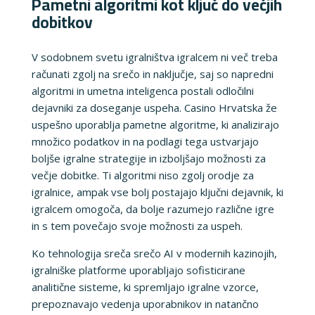
Pametni algoritmi kot ključ do večjih
dobitkov
V sodobnem svetu igralništva igralcem ni več treba
računati zgolj na srečo in naključje, saj so napredni
algoritmi in umetna inteligenca postali odločilni
dejavniki za doseganje uspeha. Casino Hrvatska že
uspešno uporablja pametne algoritme, ki analizirajo
množico podatkov in na podlagi tega ustvarjajo
boljše igralne strategije in izboljšajo možnosti za
večje dobitke. Ti algoritmi niso zgolj orodje za
igralnice, ampak vse bolj postajajo ključni dejavnik, ki
igralcem omogoča, da bolje razumejo različne igre
in s tem povečajo svoje možnosti za uspeh.
Ko tehnologija sreča srečo AI v modernih kazinojih,
igralniške platforme uporabljajo sofisticirane
analitične sisteme, ki spremljajo igralne vzorce,
prepoznavajo vedenja uporabnikov in natančno