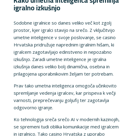
Kako umetna inteligenca spreminja
igralno izkušnjo
Sodobne igralnice so danes veliko več kot zgolj
prostor, kjer igralci stavijo na srečo. Z vključitvijo
umetne inteligence v svoje poslovanje, se casino
Hrvatska pridružuje naprednim igralnim hišam, ki
igralcem zagotavljajo edinstveno in nepozabno
izkušnjo. Zaradi umetne inteligence je igralna
izkušnja danes veliko bolj dinamična, osebna in
prilagojena uporabnikovim željam ter potrebam.
Prav tako umetna inteligenca omogoča učinkovito
spremljanje vedenja igralcev, kar prispeva k večji
varnosti, preprečevanju goljufij ter zagotavlja
odgovorno igranje.
Ko tehnologija sreča srečo AI v modernih kazinojih,
se spremeni tudi oblika komunikacije med igralcem
in igralnico. Tako casino Hrvatska z uporabo