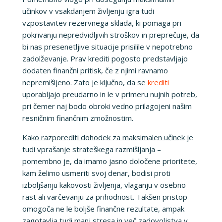
učinkov v vsakdanjem življenju igra tudi
vzpostavitev rezervnega sklada, ki pomaga pri
pokrivanju nepredvidljivih stroškov in preprečuje, da
bi nas presenetljive situacije prisilile v nepotrebno
zadolževanje. Prav krediti pogosto predstavljajo
dodaten finančni pritisk, če z njimi ravnamo
nepremišljeno. Zato je ključno, da se
krediti
uporabljajo preudarno in le v primeru nujnih potreb,
pri čemer naj bodo obroki vedno prilagojeni našim
resničnim finančnim zmožnostim.
Kako razporediti dohodek za maksimalen učinek
je
tudi vprašanje strateškega razmišljanja –
pomembno je, da imamo jasno določene prioritete,
kam želimo usmeriti svoj denar, bodisi proti
izboljšanju kakovosti življenja, vlaganju v osebno
rast ali varčevanju za prihodnost. Takšen pristop
omogoča ne le boljše finančne rezultate, ampak
zagotavlja tudi manj stresa in več zadovoljstva v