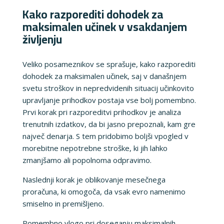
Kako razporediti dohodek za
maksimalen učinek v vsakdanjem
življenju
Veliko posameznikov se sprašuje, kako razporediti
dohodek za maksimalen učinek, saj v današnjem
svetu stroškov in nepredvidenih situacij učinkovito
upravljanje prihodkov postaja vse bolj pomembno.
Prvi korak pri razporeditvi prihodkov je analiza
trenutnih izdatkov, da bi jasno prepoznali, kam gre
največ denarja. S tem pridobimo boljši vpogled v
morebitne nepotrebne stroške, ki jih lahko
zmanjšamo ali popolnoma odpravimo.
Naslednji korak je oblikovanje mesečnega
proračuna, ki omogoča, da vsak evro namenimo
smiselno in premišljeno.
Pomembno vlogo pri doseganju maksimalnih