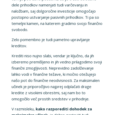
dele prihodkov namenjati tudi varčevanju in
naložbam, saj dolgoročne investicije omogočajo
postopno ustvarjanje pasivnih prihodkov. Ti pa so
temeljni kamen, na katerem gradimo svojo finančno
svobodo.
Zelo pomembno je tudi pametno upravljanje
kreditov.
Krediti niso nujno slabi, vendar je ključno, da jih
izberemo premišljeno in jih vedno prilagodimo svoji
finančni zmogljivosti. Neprevidno zadolževanje
lahko vodi v finančne težave, ki močno otežujejo
našo pot do finančne neodvisnosti. Za maksimalen
učinek je priporočljivo najprej odplačati drage
kredite z visokimi obrestmi, saj nam bo to
omogočilo več prostih sredstev v prihodnje.
V razmisleku,
kako razporediti dohodek za
maksimalen učinek
, je dobro zastaviti tudi