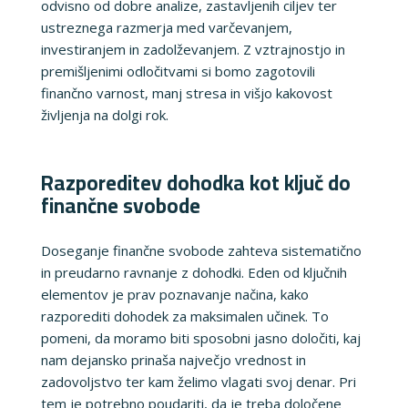
odvisno od dobre analize, zastavljenih ciljev ter
ustreznega razmerja med varčevanjem,
investiranjem in zadolževanjem. Z vztrajnostjo in
premišljenimi odločitvami si bomo zagotovili
finančno varnost, manj stresa in višjo kakovost
življenja na dolgi rok.
Razporeditev dohodka kot ključ do
finančne svobode
Doseganje finančne svobode zahteva sistematično
in preudarno ravnanje z dohodki. Eden od ključnih
elementov je prav poznavanje načina, kako
razporediti dohodek za maksimalen učinek. To
pomeni, da moramo biti sposobni jasno določiti, kaj
nam dejansko prinaša največjo vrednost in
zadovoljstvo ter kam želimo vlagati svoj denar. Pri
tem je potrebno poudariti, da je treba določene