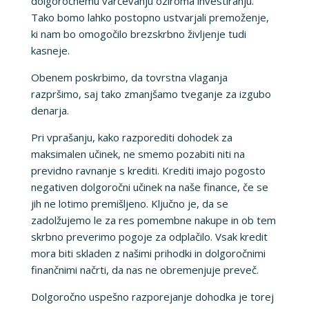
dolgoročnemu varčevanju oziroma investiranju.
Tako bomo lahko postopno ustvarjali premoženje,
ki nam bo omogočilo brezskrbno življenje tudi
kasneje.
Obenem poskrbimo, da tovrstna vlaganja
razpršimo, saj tako zmanjšamo tveganje za izgubo
denarja.
Pri vprašanju, kako razporediti dohodek za
maksimalen učinek, ne smemo pozabiti niti na
previdno ravnanje s krediti. Krediti imajo pogosto
negativen dolgoročni učinek na naše finance, če se
jih ne lotimo premišljeno. Ključno je, da se
zadolžujemo le za res pomembne nakupe in ob tem
skrbno preverimo pogoje za odplačilo. Vsak kredit
mora biti skladen z našimi prihodki in dolgoročnimi
finančnimi načrti, da nas ne obremenjuje preveč.
Dolgoročno uspešno razporejanje dohodka je torej