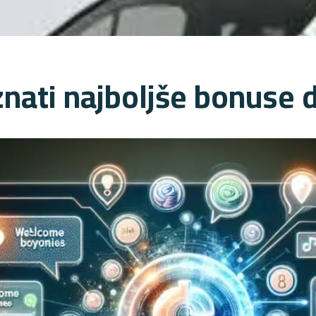
nati najboljše bonuse 