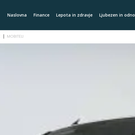
Naslovna
Finance
Lepota in zdravje
Ljubezen in odno