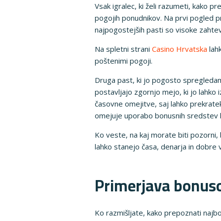
Vsak igralec, ki želi razumeti, kako p
pogojih ponudnikov. Na prvi pogled p
najpogostejših pasti so visoke zahteve
Na spletni strani
Casino Hrvatska
lahk
poštenimi pogoji.
Druga past, ki jo pogosto spregledamo
postavljajo zgornjo mejo, ki jo lahko 
časovne omejitve, saj lahko prekratek
omejuje uporabo bonusnih sredstev le n
Ko veste, na kaj morate biti pozorni, 
lahko stanejo časa, denarja in dobre v
Primerjava bonusov
Ko razmišljate, kako prepoznati najb