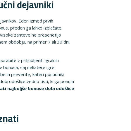
učni dejavniki
ejavnikov. Eden izmed prvih
bonus, preden ga lahko izplačate.
 visoke zahteve ne presenetijo
em obdobju, na primer 7 ali 30 dni.
orabite v priljubljenih igralnih
ev bonusa, saj nekatere igre
e in preverite, kateri ponudniki
dobrodošlice vedno tisti, ki ga ponuja
ti najboljše bonuse dobrodošlice
znati