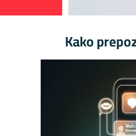
Kako prepoz