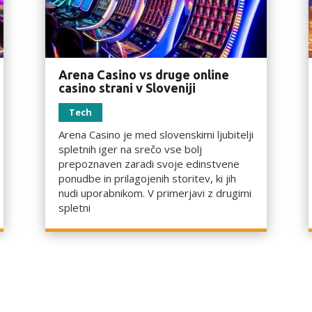
Arena Casino vs druge online
casino strani v Sloveniji
Tech
Arena Casino je med slovenskimi ljubitelji
spletnih iger na srečo vse bolj
prepoznaven zaradi svoje edinstvene
ponudbe in prilagojenih storitev, ki jih
nudi uporabnikom. V primerjavi z drugimi
spletni