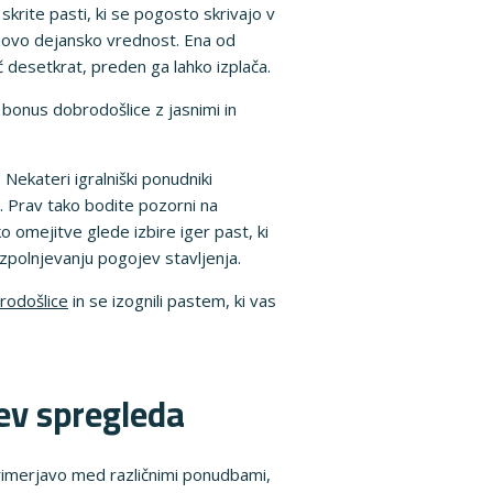
skrite pasti, ki se pogosto skrivajo v
ihovo dejansko vrednost. Ena od
č desetkrat, preden ga lahko izplača.
 bonus dobrodošlice z jasnimi in
Nekateri igralniški ponudniki
a. Prav tako bodite pozorni na
 omejitve glede izbire iger past, ki
izpolnjevanju pogojev stavljenja.
rodošlice
in se izognili pastem, ki vas
ev spregleda
rimerjavo med različnimi ponudbami,