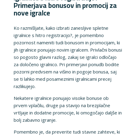
Primerjava bonusov in promocij za
nove igralce
Ko razmišljate, kako izbrati zanesljive spletne
igralnice s hitro registracijo?, je pomembno
pozornost nameniti tudi bonusom in promocijam, ki
jih igralnice ponujajo novim igralcem. Privlačni bonusi
so pogosto glavni razlog, zakaj se igralci odločajo
za določeno igralnico. Pri primerjavi ponudb bodite
pozorni predvsem na višino in pogoje bonusa, saj
se ti lahko med posameznimi igralnicami precej
razlikujejo.
Nekatere igralnice ponujajo visoke bonuse ob
prvem vplačilu, druge pa stavijo na brezplačne
vrtljaje in dodatne promocije, ki omogočajo daljše in
bolj zabavno igranje.
Pomembno je, da preverite tudi stavne zahteve, ki