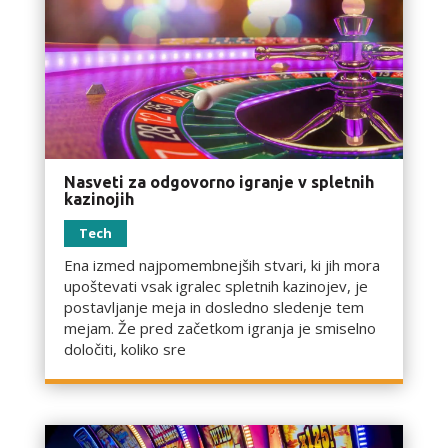
Nasveti za odgovorno igranje v spletnih
kazinojih
Tech
Ena izmed najpomembnejših stvari, ki jih mora
upoštevati vsak igralec spletnih kazinojev, je
postavljanje meja in dosledno sledenje tem
mejam. Že pred začetkom igranja je smiselno
določiti, koliko sre