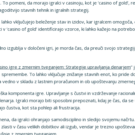
. To pomeni, da morajo igralci v casinoju, kot je ‘casino of gold’, r
goditvijo stavnih tehnik in igralnih strategij.
ahko vključujejo beleženje stav in izidov, kar igralcem omogoča, da
i v ‘casino of gold’ identificirajo vzorce, ki lahko kažejo na potreb
no izgublja v določeni igri, je morda čas, da preuči svojo strategi
asino igre z zmernim tveganjem: Strategije upravljanja denarjem
” 
 na spremembe. To lahko vključuje znižanje stavnih enot, ko pride do 
a vedno v skladu z lastnim proračunom in ob upoštevanju zmerne
ka komponenta igre. Upravljanje s čustvi in vzdrževanje racional
arja. Igralci morajo biti sposobni prepoznati, kdaj je čas, da s
jo čustva, kot sta pohlep ali frustracija.
na, da igralci ohranjajo samodisciplino in sledijo svojemu načrtu. V
 zlasti v času velikih dobitkov ali izgub, vendar je trezno upošteva
izkušnje z zmernim tveganjem.