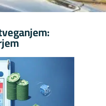
 tveganjem:
arjem