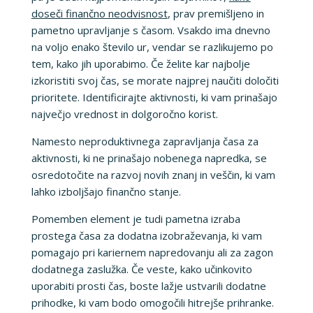
doseči finančno neodvisnost
, prav premišljeno in
pametno upravljanje s časom. Vsakdo ima dnevno
na voljo enako število ur, vendar se razlikujemo po
tem, kako jih uporabimo. Če želite kar najbolje
izkoristiti svoj čas, se morate najprej naučiti določiti
prioritete. Identificirajte aktivnosti, ki vam prinašajo
največjo vrednost in dolgoročno korist.
Namesto neproduktivnega zapravljanja časa za
aktivnosti, ki ne prinašajo nobenega napredka, se
osredotočite na razvoj novih znanj in veščin, ki vam
lahko izboljšajo finančno stanje.
Pomemben element je tudi pametna izraba
prostega časa za dodatna izobraževanja, ki vam
pomagajo pri kariernem napredovanju ali za zagon
dodatnega zaslužka. Če veste, kako učinkovito
uporabiti prosti čas, boste lažje ustvarili dodatne
prihodke, ki vam bodo omogočili hitrejše prihranke.