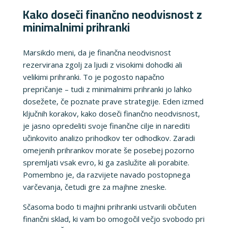
Kako doseči finančno neodvisnost z
minimalnimi prihranki
Marsikdo meni, da je finančna neodvisnost
rezervirana zgolj za ljudi z visokimi dohodki ali
velikimi prihranki. To je pogosto napačno
prepričanje – tudi z minimalnimi prihranki jo lahko
dosežete, če poznate prave strategije. Eden izmed
ključnih korakov, kako doseči finančno neodvisnost,
je jasno opredeliti svoje finančne cilje in narediti
učinkovito analizo prihodkov ter odhodkov. Zaradi
omejenih prihrankov morate še posebej pozorno
spremljati vsak evro, ki ga zaslužite ali porabite.
Pomembno je, da razvijete navado postopnega
varčevanja, četudi gre za majhne zneske.
Sčasoma bodo ti majhni prihranki ustvarili občuten
finančni sklad, ki vam bo omogočil večjo svobodo pri