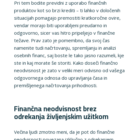
Pri tem bodite previdni z uporabo finančnih
produktov kot so brzi krediti – ti lahko v določenih
situacijah pomagajo premostiti kratkoročne ovire,
vendar morajo biti uporabljeni preudarno in
odgovorno, sicer vas hitro pripeljejo v finančne
težave. Prav zato je pomembno, da svoj čas
namenite tudi načrtovanju, spremljanju in analizi
osebnih financ, saj boste le tako jasno razumeli, kje
ste in kaj morate še storiti. Kako doseči finančno
neodvisnost je zato v veliki meri odvisno od vašega
odgovornega odnosa do upravljanja časa in
premišljenega načrtovanja prihodnosti.
Finančna neodvisnost brez
odrekanja življenjskim užitkom
Večina ljudi zmotno meni, da je pot do finančne
neodvisnosti povezana izključno z odrekanjem