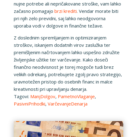
nujne potrebe ali nepričakovane stroške, vam lahko
začasno pomagajo
brzi krediti
. Vendar morate biti
pri njih zelo previdni, saj lahko neodgovorna
uporaba vodi v dolgove in finančne težave.
Z doslednim spremljanjem in optimiziranjem
stroškov, iskanjem dodatnih virov zaslužka ter
premišljenim načrtovanjem lahko uspešno združite
življenjske užitke ter varčevanje. Kako doseči
finančno neodvisnost je torej mogoče tudi brez
velikih odrekanj, potrebujete zgolj pravo strategijo,
uravnotežen pristop do osebnih financ in malce
kreativnosti pri upravljanju denarja.
Tagovi:
ManjDolgov
,
PametnoVlaganje
,
PasivniPrihodki
,
VarčevanjeDenarja