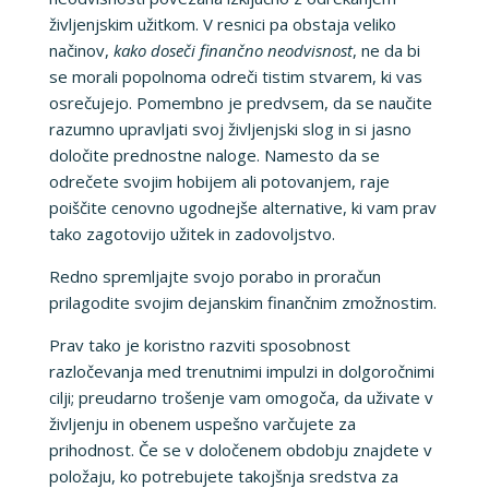
življenjskim užitkom. V resnici pa obstaja veliko
načinov,
kako doseči finančno neodvisnost
, ne da bi
se morali popolnoma odreči tistim stvarem, ki vas
osrečujejo. Pomembno je predvsem, da se naučite
razumno upravljati svoj življenjski slog in si jasno
določite prednostne naloge. Namesto da se
odrečete svojim hobijem ali potovanjem, raje
poiščite cenovno ugodnejše alternative, ki vam prav
tako zagotovijo užitek in zadovoljstvo.
Redno spremljajte svojo porabo in proračun
prilagodite svojim dejanskim finančnim zmožnostim.
Prav tako je koristno razviti sposobnost
razločevanja med trenutnimi impulzi in dolgoročnimi
cilji; preudarno trošenje vam omogoča, da uživate v
življenju in obenem uspešno varčujete za
prihodnost. Če se v določenem obdobju znajdete v
položaju, ko potrebujete takojšnja sredstva za