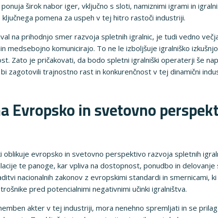
 ponuja širok nabor iger, vključno s sloti, namiznimi igrami in igraln
e ključnega pomena za uspeh v tej hitro rastoči industriji.
l na prihodnjo smer razvoja spletnih igralnic, je tudi vedno večja 
n medsebojno komunicirajo. To ne le izboljšuje igralniško izkušn
. Zato je pričakovati, da bodo spletni igralniški operaterji še nap
 bi zagotovili trajnostno rast in konkurenčnost v tej dinamični indust
na Evropsko in svetovno perspekt
i oblikuje evropsko in svetovno perspektivo razvoja spletnih igralni
lacije te panoge, kar vpliva na dostopnost, ponudbo in delovanje sp
ditvi nacionalnih zakonov z evropskimi standardi in smernicami, k
otrošnike pred potencialnimi negativnimi učinki igralništva.
memben akter v tej industriji, mora nenehno spremljati in se pri