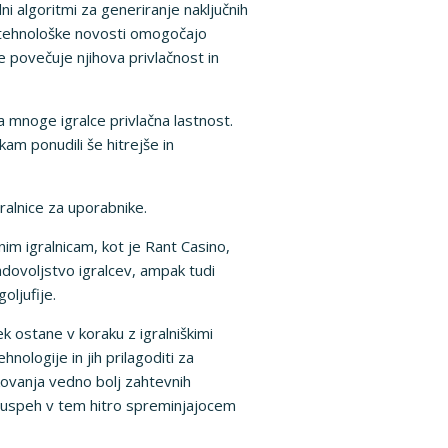
dni algoritmi za generiranje naključnih
Te tehnološke novosti omogočajo
e povečuje njihova privlačnost in
za mnoge igralce privlačna lastnost.
am ponudili še hitrejše in
ralnice za uporabnike.
im igralnicam, kot je Rant Casino,
adovoljstvo igralcev, ampak tudi
oljufije.
k ostane v koraku z igralniškimi
hnologije in jih prilagoditi za
kovanja vedno bolj zahtevnih
a uspeh v tem hitro spreminjajocem