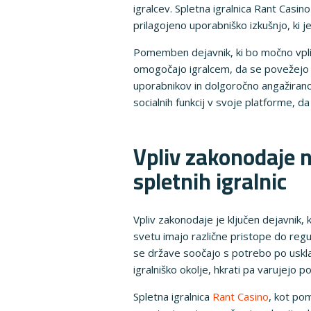
igralcev. Spletna igralnica Rant Casino
prilagojeno uporabniško izkušnjo, ki j
Pomemben dejavnik, ki bo močno vpliva
omogočajo igralcem, da se povežejo i
uporabnikov in dolgoročno angažiranost
socialnih funkcij v svoje platforme, da
Vpliv zakonodaje 
spletnih igralnic
Vpliv zakonodaje je ključen dejavnik, k
svetu imajo različne pristope do regu
se države soočajo s potrebo po uskla
igralniško okolje, hkrati pa varujejo p
Spletna igralnica
Rant Casino
, kot po