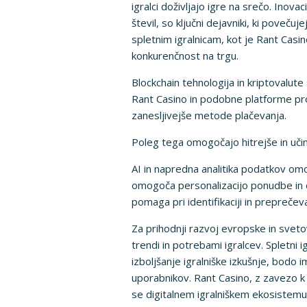
igralci doživljajo igre na srečo. Inova
števil, so ključni dejavniki, ki pove
spletnim igralnicam, kot je Rant Casin
konkurenčnost na trgu.
Blockchain tehnologija in kriptovalute
Rant Casino in podobne platforme prou
zanesljivejše metode plačevanja.
Poleg tega omogočajo hitrejše in učink
AI in napredna analitika podatkov omo
omogoča personalizacijo ponudbe in op
pomaga pri identifikaciji in preprečev
Za prihodnji razvoj evropske in sveto
trendi in potrebami igralcev. Spletni i
izboljšanje igralniške izkušnje, bodo
uporabnikov. Rant Casino, z zavezo k
se digitalnem igralniškem ekosistemu