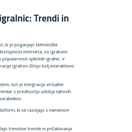
gralnic: Trendi in
t, ki jo poganjajo tehnološke
dostopnost interneta, so igralcem
 popularnosti spletnih igralnic. V
cije igralcev iščejo bolj interaktivno
om, kot je integracija virtualne
, vendar s prednostjo udobja njihovih
uporabnikov.
 platform, ki se razvijajo z namenom
ažajo trenutne trende in pričakovanja