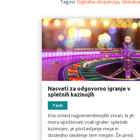
Tagovi:
Digitalna ekspanzija
,
Globalna
Nasveti za odgovorno igranje v
spletnih kazinojih
Tech
Ena izmed najpomembnejših stvari, ki jih
mora upoštevati vsak igralec spletnih
kazinojev, je postavljanje meja in
dosledno sledenje tem mejam. Že pred