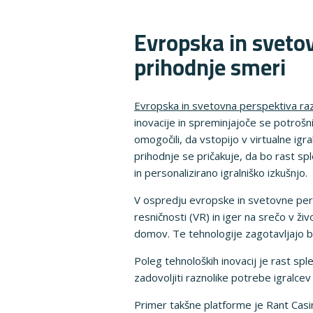
Evropska in svetov
prihodnje smeri
Evropska in svetovna perspektiva razv
inovacije in spreminjajoče se potroš
omogočili, da vstopijo v virtualne igra
prihodnje se pričakuje, da bo rast spl
in personalizirano igralniško izkušnjo.
V ospredju evropske in svetovne persp
resničnosti (VR) in iger na srečo v živ
domov. Te tehnologije zagotavljajo bo
Poleg tehnoloških inovacij je rast spl
zadovoljiti raznolike potrebe igralce
Primer takšne platforme je Rant Casino