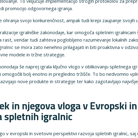
elovanje. To vključuje implementacijo strogih protokolov za prepr
tudi promocijo odgovornega igranja.
e ohranja svojo konkurenčnost, ampak tudi krepi zaupanje svojih 
beralizacije igralniške zakonodaje, kar omogoča spletnim igralnicam
za rast, vendar tudi zahteva poglobljeno razumevanje lokalnih zakon
gralnic
se mora zato nenehno prilagajati in biti proaktivna v odz
ovne modele in tržne strategije.
akonodaja še naprej igrala ključno vlogo v oblikovanju spletnega i
i omogočili bolj enotno in pregledno tržišče. To bo nedvomno vpliv
razvijajo nove produkte in strategije ter kako zagotavljajo najviš
k in njegova vloga v Evropski in
 spletnih igralnic
o v evropski in svetovni perspektivi razvoja spletnih igralnic, saj