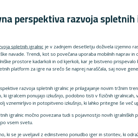
na perspektiva razvoja spletnih i
oja spletnih igralnic
je v zadnjem desetletju doživela izjemno ras
niške navade. Trendi, kot so povečana uporaba mobilnih naprav in 
lniške prostore kadarkoli in od kjerkoli, kar je bistveno prispevalo k
etnih platform za igre na srečo še naprej naraščala, saj nove genera
ektive razvoja spletnih igralnic je prilagajanje novim tržnim trend
o, ki igralcem ponujajo izkušnjo, podobno tisti v fizičnih igralnicah
lj vznemirljivo in potopitveno izkušnjo, ki lahko pritegne še več 
etnih igralnic močno povezana tudi s pojavnostjo novih igralniških
v po vsem svetu.
, ki se je uveljavil z edinstveno ponudbo iger in storitev, ki odr