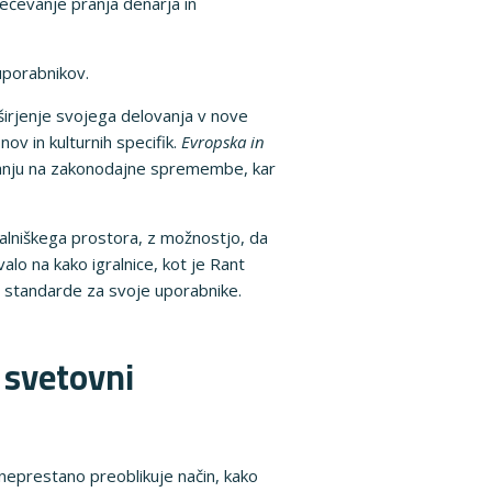
ečevanje pranja denarja in
uporabnikov.
 širjenje svojega delovanja v nove
ov in kulturnih specifik.
Evropska in
ivanju na zakonodajne spremembe, kar
gralniškega prostora, z možnostjo, da
alo na kako igralnice, kot je Rant
je standarde za svoje uporabnike.
 svetovni
 neprestano preoblikuje način, kako