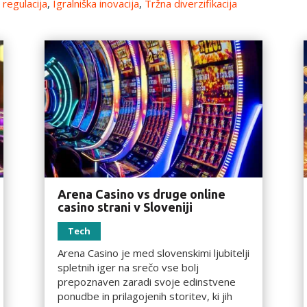
 regulacija
,
Igralniška inovacija
,
Tržna diverzifikacija
Arena Casino vs druge online
casino strani v Sloveniji
Tech
Arena Casino je med slovenskimi ljubitelji
spletnih iger na srečo vse bolj
prepoznaven zaradi svoje edinstvene
ponudbe in prilagojenih storitev, ki jih