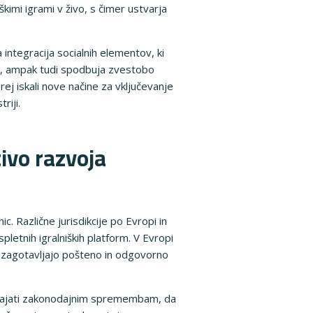
iškimi igrami v živo, s čimer ustvarja
integracija socialnih elementov, ki
jo, ampak tudi spodbuja zvestobo
rej iskali nove načine za vključevanje
riji.
ivo razvoja
c. Različne jurisdikcije po Evropi in
letnih igralniških platform. V Evropi
i zagotavljajo pošteno in odgovorno
lagajati zakonodajnim spremembam, da