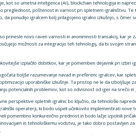
cije, kot so umetna inteligenca (AI), blockchain tehnologija in napre
čujejo preglednost, poštenost in varnost pri spletnem igralništvu. 
o, da ponudijo igralcem bolj prilagojeno igralno izkušnjo, s čimer s
 so prinesle novo raven varnosti in anonimnosti transakcij, kar je 
čujejo možnosti za integracijo teh tehnologij, da bi svojim strank
ovitejše izplačilo dobitkov, kar je pomemben dejavnik pri izbiri ig
gočata boljše razumevanje navad in preferenc igralcev, kar spletn
timizacijo uporabniške izkušnje. Ta pristop ne le da izboljšuje z
anju potencialnih problemov, kot so odvisnost od iger na srečo in g
vne perspektive spletnih igralnic bo ključno, da tehnološki naprede
gralniški operaterji, ki bodo uspeli učinkovito implementirati nove te
 imeli pomembno konkurenčno prednost in bodo lažje izpolnili priča
 inovacijam in tehnološkemu vodstvu, je tako dobro postavljen z
.