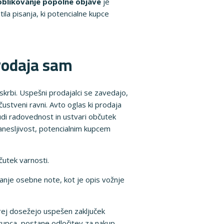
oblikovanje popolne objave
je
ila pisanja, ki potencialne kupce
prodaja sam
skrbi. Uspešni prodajalci se zavedajo,
čustveni ravni. Avto oglas ki prodaja
udi radovednost in ustvari občutek
anesljivost, potencialnim kupcem
čutek varnosti.
ajanje osebne note, kot je opis vožnje
 prej dosežejo uspešen zaključek
 kupca, postane odločitev za nakup