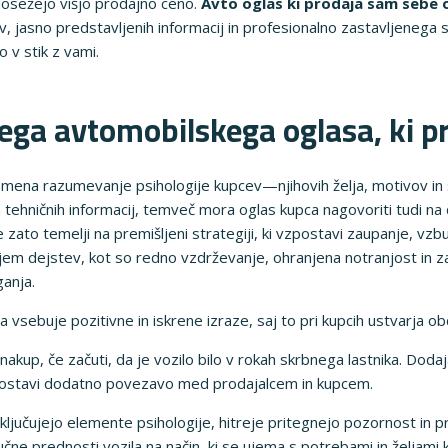
dosežejo višjo prodajno ceno.
Avto oglas ki prodaja sam sebe 
v, jasno predstavljenih informacij in profesionalno zastavljenega st
o v stik z vami.
nega avtomobilskega oglasa, ki 
omena razumevanje psihologije kupcev—njihovih želja, motivov in 
 tehničnih informacij, temveč mora oglas kupca nagovoriti tudi na 
ato temelji na premišljeni strategiji, ki vzpostavi zaupanje, vzb
njem dejstev, kot so redno vzdrževanje, ohranjena notranjost in z
anja.
vsebuje pozitivne in iskrene izraze, saj to pri kupcih ustvarja ob
 nakup, če začuti, da je vozilo bilo v rokah skrbnega lastnika. Dod
vzpostavi dodatno povezavo med prodajalcem in kupcem.
 vključujejo elemente psihologije, hitreje pritegnejo pozornost in
učne prednosti vozila na način, ki se ujema s potrebami in željami