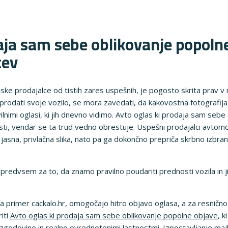
aja sam sebe oblikovanje popolne
cev
lske prodajalce od tistih zares uspešnih, je pogosto skrita prav v
ito prodati svoje vozilo, se mora zavedati, da kakovostna fotografij
vilnimi oglasi, ki jih dnevno vidimo. Avto oglas ki prodaja sam seb
sti, vendar se ta trud vedno obrestuje. Uspešni prodajalci avtom
jasna, privlačna slika, nato pa ga dokončno prepriča skrbno izbran
predvsem za to, da znamo pravilno poudariti prednosti vozila in jih
e na primer cackalo.hr, omogočajo hitro objavo oglasa, a za resničn
iti
Avto oglas ki prodaja sam sebe oblikovanje popolne objave
, 
zgodovino in realno ovrednotenimi lastnostmi. Izpostavljanje maj