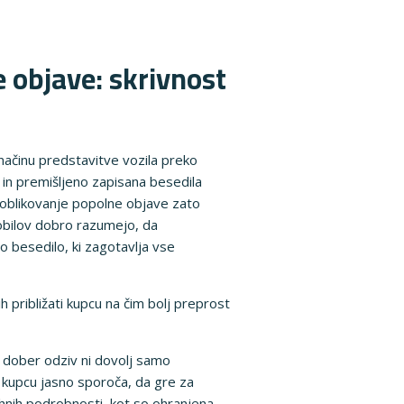
 objave: skrivnost
 načinu predstavitve vozila preko
a in premišljeno zapisana besedila
e oblikovanje popolne objave zato
obilov dobro razumejo, da
o besedilo, ki zagotavlja vse
 približati kupcu na čim bolj preprost
o dober odziv ni dovolj samo
ki kupcu jasno sporoča, da gre za
hnih podrobnosti, kot so ohranjena