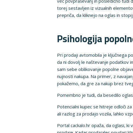
več povpraševanj in posledično tudi 
torej sestavljen iz vizualnih elemento
prepriča, da kliknejo na oglas in stopij
Psihologija popol
Pri prodaji avtomobila je ključnega p
da ni dovolj le naštevanje podatkov in
sam sebe oblikovanje popolne objave z
nujnosti nakupa. Na primer, z navaja
pokažemo, da gre za nakup brez tveg
Pomembno je tudi, da besedilo oglasa 
Potencialni kupec se hitreje odloči za
ali razlog za prodajo vozila, lahko 
Portal cackalo.hr opaža, da oglasi, ki
prodaje. Kadar prodajalec poudari klj