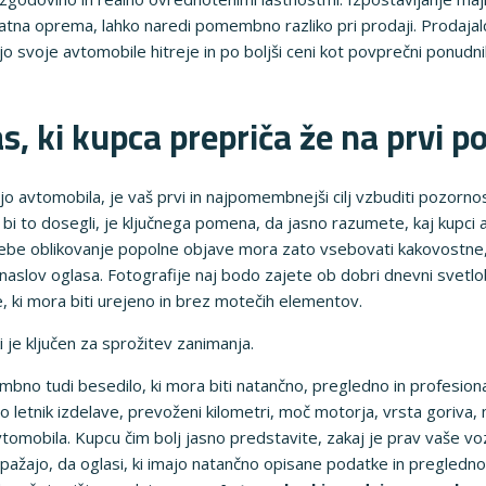
atna oprema, lahko naredi pomembno razliko pri prodaji. Prodajalci
o svoje avtomobile hitreje in po boljši ceni kot povprečni ponudnik
s, ki kupca prepriča že na prvi p
jo avtomobila, je vaš prvi in najpomembnejši cilj vzbuditi pozorn
i to dosegli, je ključnega pomena, da jasno razumete, kaj kupci avt
sebe oblikovanje popolne objave mora zato vsebovati kakovostne, 
naslov oglasa. Fotografije naj bodo zajete ob dobri dnevni svetlob
e, ki mora biti urejeno in brez motečih elementov.
i je ključen za sprožitev zanimanja.
bno tudi besedilo, ki mora biti natančno, pregledno in profesiona
 letnik izdelave, prevoženi kilometri, moč motorja, vrsta goriva, 
mobila. Kupcu čim bolj jasno predstavite, zakaj je prav vaše voz
opažajo, da oglasi, ki imajo natančno opisane podatke in pregledn