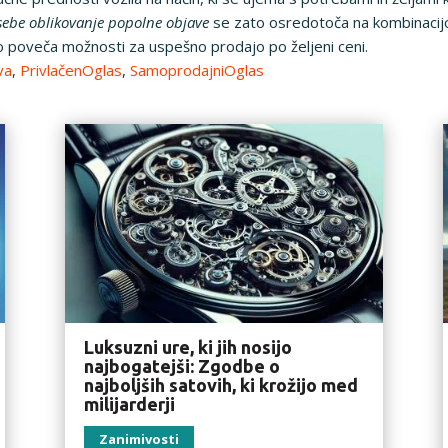
sebe oblikovanje popolne objave
se zato osredotoča na kombinacijo 
no poveča možnosti za uspešno prodajo po željeni ceni.
va
,
PrivlačenOglas
,
SamoprodajniOglas
Luksuzni ure, ki jih nosijo
najbogatejši: Zgodbe o
najboljših satovih, ki krožijo med
milijarderji
Zanimivosti