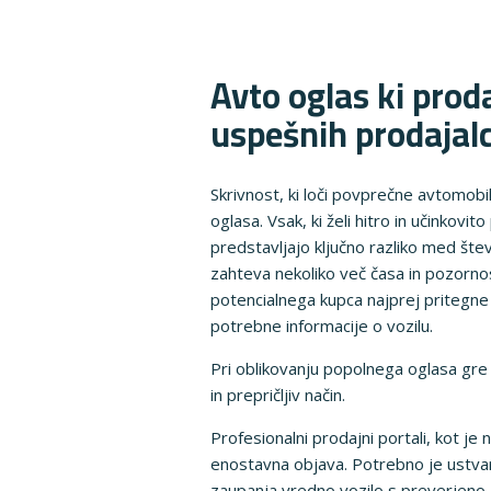
Avto oglas ki prod
uspešnih prodajal
Skrivnost, ki loči povprečne avtomobi
oglasa. Vsak, ki želi hitro in učinkov
predstavljajo ključno razliko med šte
zahteva nekoliko več časa in pozorno
potencialnega kupca najprej pritegne 
potrebne informacije o vozilu.
Pri oblikovanju popolnega oglasa gre 
in prepričljiv način.
Profesionalni prodajni portali, kot j
enostavna objava. Potrebno je ustvar
zaupanja vredno vozilo s preverjeno 