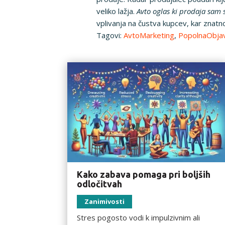
veliko lažja.
Avto oglas ki prodaja sam 
vplivanja na čustva kupcev, kar znat
Tagovi:
AvtoMarketing
,
PopolnaObja
Kako zabava pomaga pri boljših
odločitvah
Zanimivosti
Stres pogosto vodi k impulzivnim ali