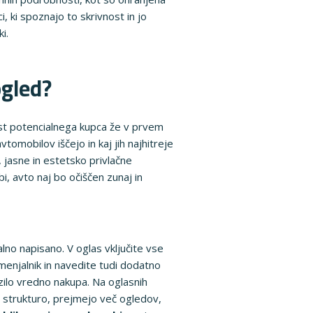
, ki spoznajo to skrivnost in jo
i.
ogled?
ost potencialnega kupca že v prvem
omobilov iščejo in kaj jih najhitreje
jasne in estetsko privlačne
i, avto naj bo očiščen zunaj in
lno napisano. V oglas vključite vse
menjalnik in navedite tudi dodatno
ilo vredno nakupa. Na oglasnih
o strukturo, prejmejo več ogledov,