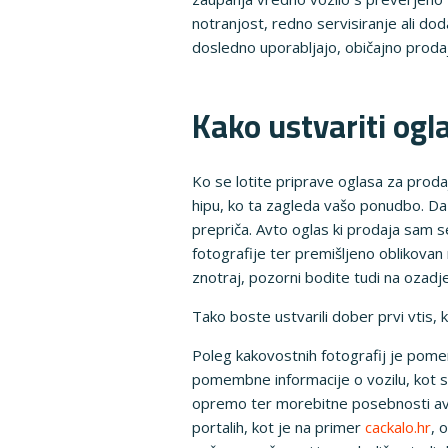
notranjost, redno servisiranje ali dod
dosledno uporabljajo, običajno prodaj
Kako ustvariti ogla
Ko se lotite priprave oglasa za proda
hipu, ko ta zagleda vašo ponudbo. Da b
prepriča. Avto oglas ki prodaja sam 
fotografije ter premišljeno oblikovan 
znotraj, pozorni bodite tudi na ozadj
Tako boste ustvarili dober prvi vtis, k
Poleg kakovostnih fotografij je pomem
pomembne informacije o vozilu, kot so
opremo ter morebitne posebnosti avto
portalih, kot je na primer
cackalo.hr
, 